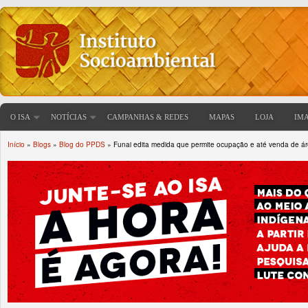
O ISA
NOTÍCIAS
CAMPANHAS & REDES
MAPAS
LOJA
IM
Início
»
Blogs
»
Blog do PPDS
» Funai edita medida que permite ocupação e até venda de ár
Você está aqui