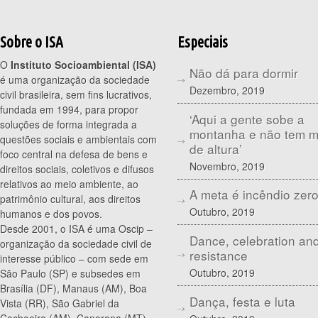
Sobre o ISA
Especiais
O
Instituto Socioambiental (ISA)
Não dá para dormir
é uma organização da sociedade
Dezembro, 2019
civil brasileira, sem fins lucrativos,
fundada em 1994, para propor
‘Aqui a gente sobe a
soluções de forma integrada a
montanha e não tem 
questões sociais e ambientais com
de altura’
foco central na defesa de bens e
Novembro, 2019
direitos sociais, coletivos e difusos
relativos ao meio ambiente, ao
A meta é incêndio zer
patrimônio cultural, aos direitos
Outubro, 2019
humanos e dos povos.
Desde 2001, o ISA é uma Oscip –
Dance, celebration an
organização da sociedade civil de
resistance
interesse público – com sede em
Outubro, 2019
São Paulo (SP) e subsedes em
Brasília (DF), Manaus (AM), Boa
Dança, festa e luta
Vista (RR), São Gabriel da
Cachoeira (AM), Canarana (MT),