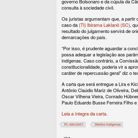
governo Bolsonaro e da cúpula da Câm
consulta à sociedade civil.
Os juristas argumentam que, a partir 
caso da
(TI) Ibirama Laklanõ (SC)
, qu
resultado do julgamento servirá de or
demarcações do país.
“Por isso, é prudente aguardar a conc
possa adequar a legislação aos parâm
indígenas. Caso contrário, a Comissão
constitucionalidade, poderia vir a ap
caráter de repercussão geral” diz o te
A carta que será entregue a Lira e Ki
Antônio Claúdio Mariz de Oliveira, D
Oscar Vilhena Vieira, Conrado Hübner
Paulo Eduardo Busse Ferreira Filho e
Leia a íntegra da carta.
PL 490/2007
Direitos Indígenas