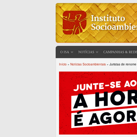
O ISA
NOTÍCIAS
CAMPANHAS & RED
Início
»
Notícias Socioambientais
» Juristas de renome
Você está aqui