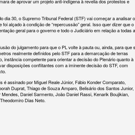
ara de aprovar um projeto anti-indígena à revelia dos protestos e
do dia 30, o Supremo Tribunal Federal (STF) vai começar a analisar o
e foi alçado à condição de “repercussão” geral. Isso quer dizer que o
ientação geral para o governo e todo o Judiciário em relação a todas 
lusão do julgamento para que o PL volte à pauta ou, ainda, para que 
etros realmente definidos pelo STF para a demarcação de terras
, instância competente para orientar a decisão do Plenário quanto à
rovar disposições conflitantes com a iminente decisão do STF, com
xto.
cis é assinado por Miguel Reale Júnior, Fábio Konder Comparato,
eborah Duprat, Thiago de Souza Amparo, Belisário dos Santos Junior,
 Mendes, Daniel Sarmento, João Daniel Rassi, Kenarik Boujikian,
 Theodomiro Dias Neto.