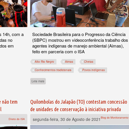
s 14h, com a
Sociedade Brasileira para o Progresso da Ciência
idas no
(SBPC) mostrou em videoconferência trabalho dos
ados em
agentes indígenas de manejo ambiental (Aimas),
feito em parceria com o ISA
Alto Rio Negro
Aimas
Cheias
Conhecimentos tradicionais
Povos indígenas
 o “marco temporal” nesta quarta (1/9)
sobre Diálogo entre ciência e conhecimento indígena no Alto R
Leia mais
e não tem
Quilombolas do Jalapão (TO) contestam concessão
l
de unidades de conservação à iniciativa privada
Blog do Monitoramento
segunda-feira, 30 de Agosto de 2021
Direto do ISA