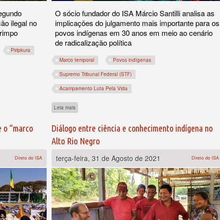
segundo
O sócio fundador do ISA Márcio Santilli analisa as
ão ilegal no
implicações do julgamento mais importante para os
arimpo
povos indígenas em 30 anos em meio ao cenário
de radicalização política
Piripkura
Marco temporal
Povos indígenas
Supremo Tribunal Federal (STF)
s isolados cresce mais de 200% em julho
Acampamento Luta Pela Vida
sobre Usos e abusos dos direitos indígenas nas disputas entre
Leia mais
e o “marco
Diálogo entre ciência e conhecimento indígena no
Alto Rio Negro
terça-feira, 31 de Agosto de 2021
Direto do ISA
Direto do ISA