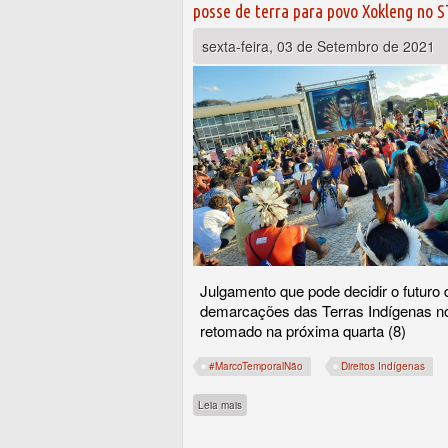
posse de terra para povo Xokleng no 
sexta-feira, 03 de Setembro de 2021
Julgamento que pode decidir o futuro 
demarcações das Terras Indígenas no
retomado na próxima quarta (8)
#MarcoTemporalNão
Direitos Indígenas
sobre Augusto Aras defende direito indígena
Leia mais