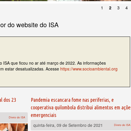
1
2
3
4
ior do website do ISA
do ISA que ficou no ar até março de 2022. As informações
dem estar desatualizadas. Acesse
https://www.socioambiental.org
l dos 23
Pandemia escancara fome nas periferias, e
cooperativa quilombola distribui alimentos em açõe
emergenciais
Direto do ISA
quinta-feira, 09 de Setembro de 2021
Direto do ISA