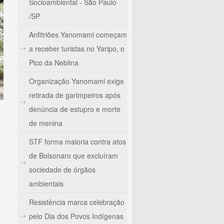
Socioambiental - São Paulo
/SP.
Anfitriões Yanomami começam
a receber turistas no Yaripo, o
Pico da Neblina
Organização Yanomami exige
retirada de garimpeiros após
denúncia de estupro e morte
de menina
STF forma maioria contra atos
de Bolsonaro que excluíram
sociedade de órgãos
uilombola distribui alimentos em ações emergenciais
ambientais
Resistência marca celebração
pelo Dia dos Povos Indígenas