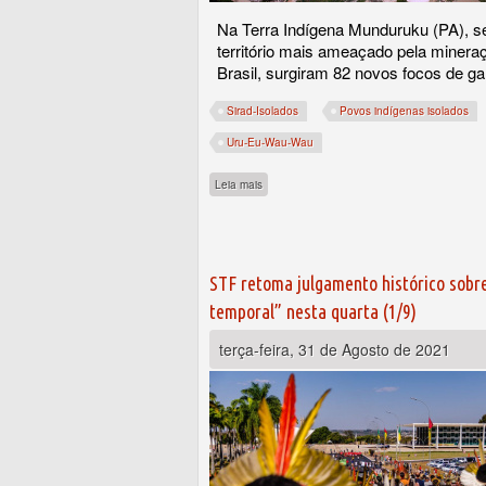
Na Terra Indígena Munduruku (PA), 
território mais ameaçado pela mineraç
Brasil, surgiram 82 novos focos de g
Sirad-Isolados
Povos indígenas isolados
Uru-Eu-Wau-Wau
sobre Desmatamento em terras com indígena
Leia mais
STF retoma julgamento histórico sobr
temporal” nesta quarta (1/9)
terça-feira, 31 de Agosto de 2021