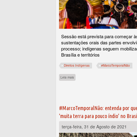
Sessão está prevista para começar à
sustentações orais das partes envolv
processo; indígenas seguem mobiliz
Brasília e territórios
Direitos Indígenas
#MarcoTemporalNão
sobre STF retoma julgamento histórico sobre
Leia mais
#MarcoTemporalNão: entenda por qu
'muita terra para pouco índio' no Brasi
terça-feira, 31 de Agosto de 2021