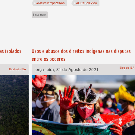
#MarcoTemporalNão
#LutaPelaVida
rco Temporal?
sobre “Nossos antepassados eram inimigos. Mas hoje o governo 
Leia mais
s isolados
Usos e abusos dos direitos indígenas nas disputas
entre os poderes
Blog do ISA
terça-feira, 31 de Agosto de 2021
Direto do ISA