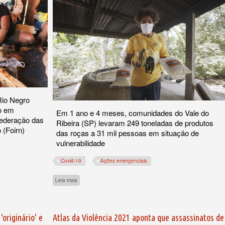
Rio Negro
ão em
Em 1 ano e 4 meses, comunidades do Vale do
 Federação das
Ribeira (SP) levaram 249 toneladas de produtos
 (Foirn)
das roças a 31 mil pessoas em situação de
vulnerabilidade
Covid-19
Ações emergenciais
sobre Pandemia escancara fome nas periferias, e cooperativa q
Leia mais
cal dos 23 povos do Rio Negro
originário' e
Atlas da Violência 2021 aponta que assassinatos de