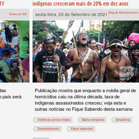
STF
indígenas cresceram mais de 20% em dez anos
Blog do Monitoramento
sexta-feira, 03 de Setembro de 2021
Direto do ISA
das
Publicação mostra que enquanto a média geral de
 país será
homicídios caiu na última década, taxa de
indígenas assassinados cresceu; veja esta e
outras notícias no Fique Sabendo desta semana
Violência contra índios
Marco temporal
Amazônia
 'originário' e posse de terra para povo Xokleng no STF
Desmatamento
Fique sabendo