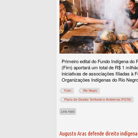
Primeiro edital do Fundo Indígena do 
(Firn) aportará um total de R$ 1 milh
iniciativas de associações filiadas à
Organizações Indígenas do Rio Negro
Foirn
Rio Negro
Plano de Gestão Territorial e Ambiental (PGTA)
sobre Fundo indígena estimula economia lo
Leia mais
Augusto Aras defende direito indígena '