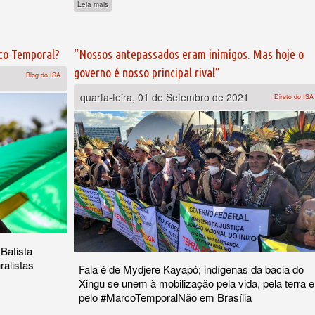
sobre Atlas da Violência 2021 aponta que assassinatos de i
Leia mais
co Temporal?
“Nossos antepassados eram inimigos. Mas hoje o
governo é nosso principal rival”
Blog do ISA
quarta-feira, 01 de Setembro de 2021
Direto do ISA
Batista
ralistas
Fala é de Mydjere Kayapó; indígenas da bacia do
Xingu se unem à mobilização pela vida, pela terra e
pelo #MarcoTemporalNão em Brasília