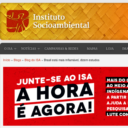
O ISA
NOTÍCIAS
CAMPANHAS & REDES
MAPAS
LOJA
IM
Início
»
Blogs
»
Blog do ISA
» Brasil está mais inflamável, dizem estudos
Você está aqui