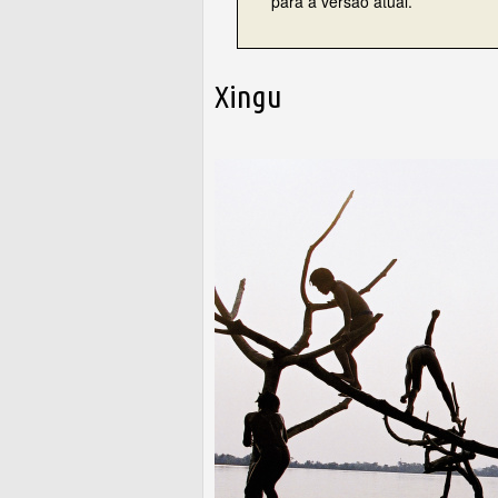
para a versão atual.
Xingu