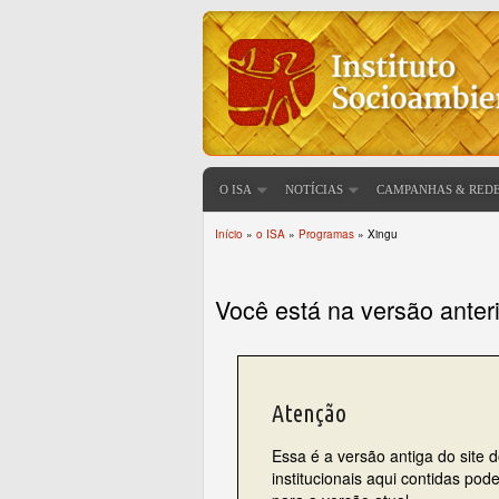
O ISA
NOTÍCIAS
CAMPANHAS & RED
Início
»
o ISA
»
Programas
» Xingu
Você está aqui
Você está na versão anter
Atenção
Essa é a versão antiga do site 
institucionais aqui contidas po