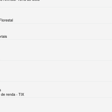
lorestal
riais
s
 de renda - TIX