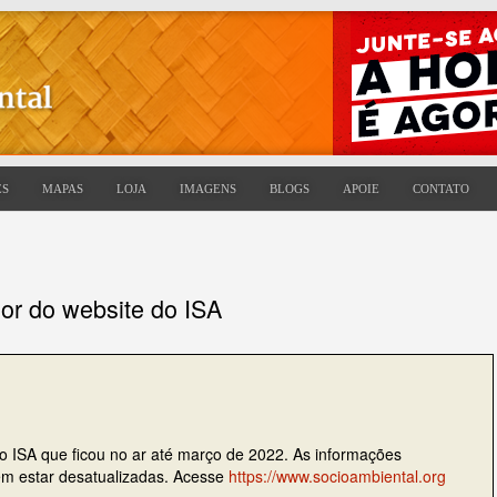
ES
MAPAS
LOJA
IMAGENS
BLOGS
APOIE
CONTATO
ior do website do ISA
do ISA que ficou no ar até março de 2022. As informações
dem estar desatualizadas. Acesse
https://www.socioambiental.org