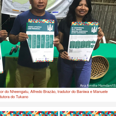
or do Nheengatu, Alfredo Brazão, tradutor do Baniwa e Manuele
adutora do Tukano