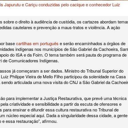
is Japurutu e Cariçu conduzidas pelo cacique e conhecedor Luiz
sobre o direito à audiência de custódia, os cartazes abordam tema
didas cautelares e prevenção a maus-tratos e violência. A ação
por base
cartilhas em português
e serão encaminhados a órgãos de
nidades indígenas nos municípios de São Gabriel da Cachoeira, San
 apoio do ISA e da Foirn. O tema também será pauta do programa de
ri de Comunicadores Indígenas.
assos já começaram a ser dados. Ministro do Tribunal Superior do
Luiz Philippe Vieira de Mello Filho participou da solenidade na Casa
á sendo articulada uma nova visita do CNJ a São Gabriel da Cachoei
ão para implementar a Justiça Restaurativa, que prevê uma técnica
pela criatividade e sensibilidade a partir da escuta de ofensores e
para ensinar e difundir essa cultura restaurativa no Tribunal de
 núcleo especial aqui. Dada a singularidade dessa cidade, a gente
 e essa restauração”, afirmou.