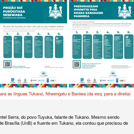
ara as línguas Tukano, Nheengatu e Baniwa (da esq. para a direita)
ntel Serra, do povo Tuyuka, falante de Tukano. Mesmo sendo
de Brasília (UnB) e fluente em Tukano, ela contou que precisou de