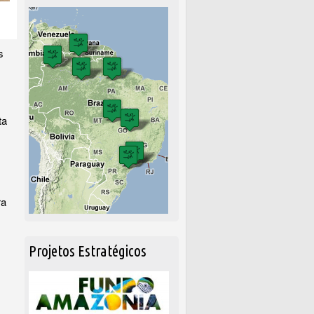
s
ta
ra
Projetos Estratégicos