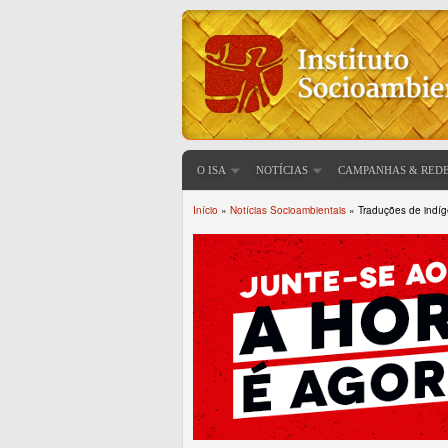
O ISA
NOTÍCIAS
CAMPANHAS & RED
Início
»
Notícias Socioambientais
» Traduções de indíge
Você está aqui