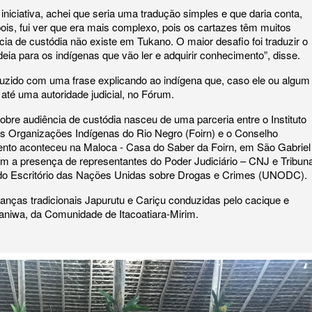
iniciativa, achei que seria uma tradução simples e que daria conta,
ois, fui ver que era mais complexo, pois os cartazes têm muitos
cia de custódia não existe em Tukano. O maior desafio foi traduzir o
deia para os indígenas que vão ler e adquirir conhecimento”, disse.
aduzido com uma frase explicando ao indígena que, caso ele ou algum
 até uma autoridade judicial, no Fórum.
bre audiência de custódia nasceu de uma parceria entre o Instituto
s Organizações Indígenas do Rio Negro (Foirn) e o Conselho
ento aconteceu na Maloca - Casa do Saber da Foirn, em São Gabriel
om a presença de representantes do Poder Judiciário – CNJ e Tribuna
do Escritório das Nações Unidas sobre Drogas e Crimes (UNODC).
nças tradicionais Japurutu e Cariçu conduzidas pelo cacique e
aniwa, da Comunidade de Itacoatiara-Mirim.