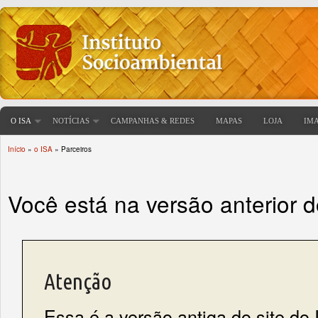
O ISA
NOTÍCIAS
CAMPANHAS & REDES
MAPAS
LOJA
IM
Início
»
o ISA
» Parceiros
Você está aqui
Você está na versão anterior 
Atenção
Essa é a versão antiga do site do 