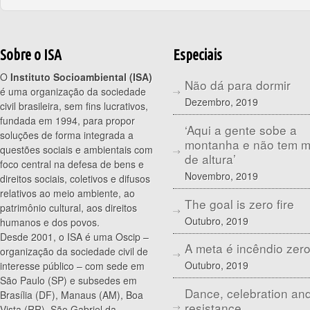
Sobre o ISA
Especiais
O
Instituto Socioambiental (ISA)
Não dá para dormir
é uma organização da sociedade
Dezembro, 2019
civil brasileira, sem fins lucrativos,
fundada em 1994, para propor
‘Aqui a gente sobe a
soluções de forma integrada a
montanha e não tem 
questões sociais e ambientais com
de altura’
foco central na defesa de bens e
Novembro, 2019
direitos sociais, coletivos e difusos
relativos ao meio ambiente, ao
The goal is zero fire
patrimônio cultural, aos direitos
Outubro, 2019
humanos e dos povos.
Desde 2001, o ISA é uma Oscip –
A meta é incêndio zer
organização da sociedade civil de
Outubro, 2019
interesse público – com sede em
São Paulo (SP) e subsedes em
Dance, celebration an
Brasília (DF), Manaus (AM), Boa
resistance
Vista (RR), São Gabriel da