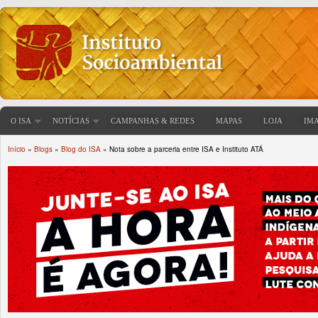
O ISA
NOTÍCIAS
CAMPANHAS & REDES
MAPAS
LOJA
IM
Início
»
Blogs
»
Blog do ISA
» Nota sobre a parceria entre ISA e Instituto ATÁ
Você está aqui