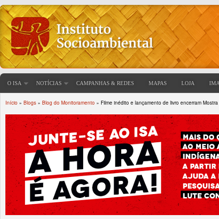
O ISA
NOTÍCIAS
CAMPANHAS & REDES
MAPAS
LOJA
IM
Início
»
Blogs
»
Blog do Monitoramento
» Filme inédito e lançamento de livro encerram Mostr
Você está aqui