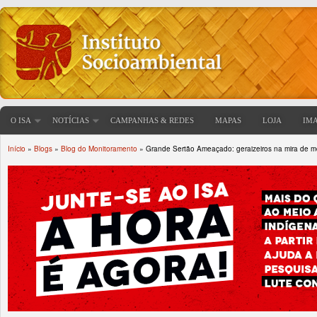
O ISA
NOTÍCIAS
CAMPANHAS & REDES
MAPAS
LOJA
IM
Início
»
Blogs
»
Blog do Monitoramento
» Grande Sertão Ameaçado: geraizeiros na mira de m
Você está aqui