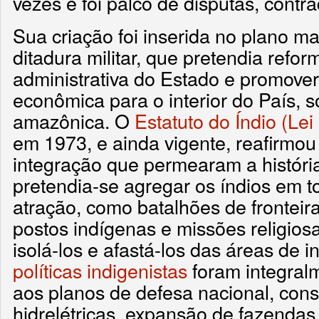
vezes e foi palco de disputas, contr
Sua criação foi inserida no plano m
ditadura militar, que pretendia refor
administrativa do Estado e promover
econômica para o interior do País, 
amazônica. O
Estatuto do Índio (Lei
em 1973, e ainda vigente, reafirmou
integração que permearam a história
pretendia-se agregar os índios em t
atração, como batalhões de fronteira
postos indígenas e missões religiosa
isolá-los e afastá-los das áreas de i
políticas indigenistas
foram integral
aos planos de defesa nacional, cons
hidrelétricas, expansão de fazendas