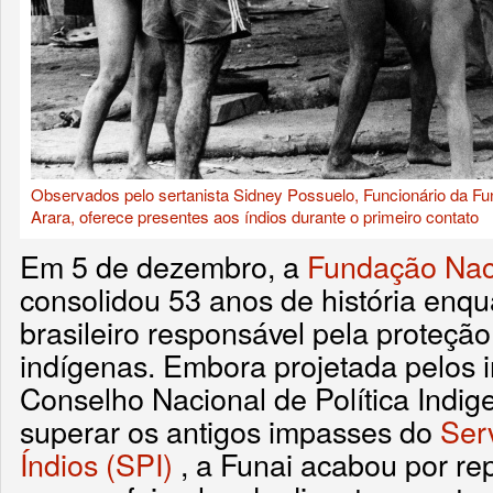
Observados pelo sertanista Sidney Possuelo, Funcionário da Fu
Arara, oferece presentes aos índios durante o primeiro contato
Em 5 de dezembro, a
Fundação Naci
consolidou 53 anos de história enq
brasileiro responsável pela proteção
indígenas. Embora projetada pelos i
Conselho Nacional de Política Indig
superar os antigos impasses do
Ser
Índios (SPI)
, a Funai acabou por rep