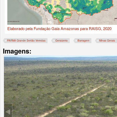
Elaborado pela Fundação Gaia Amazonas para RAISG, 2020
PARNA Grande Sertão Veredas
Geraizeira
Barragem
Minas Gerais
Imagens: