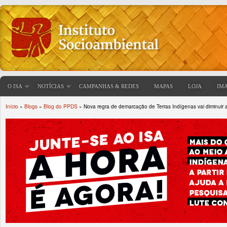
O ISA
NOTÍCIAS
CAMPANHAS & REDES
MAPAS
LOJA
IM
Início
»
Blogs
»
Blog do PPDS
» Nova regra de demarcação de Terras Indígenas vai diminuir a
Você está aqui