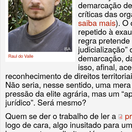
demarcação de 
críticas das or
saiba mais
). O 
repetido à exau
regra pretende 
judicialização”
demarcação, d
Raul do Valle
isso, afinal, ace
reconhecimento de direitos territori
Não seria, nesse sentido, uma mer
pressão da elite agrária, mas um “
jurídico”. Será mesmo?
Quem se der o trabalho de ler a
p
logo de cara, algo inusitado para 