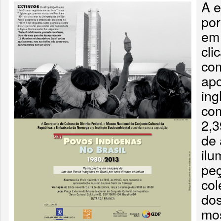
A e
por
em 
cli
com
apo
ing
com
2,3
de 
ilu
peç
col
dos
mos