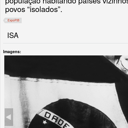
população habitando países vizinhos
povos “isolados”.
ExpoPIB
ISA
Imagens: