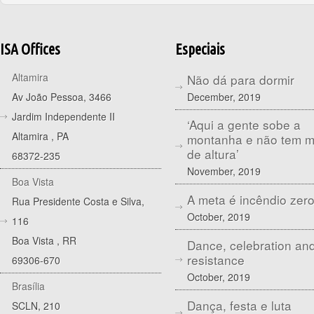
ISA Offices
Especiais
Altamira
Não dá para dormir
December, 2019
Av João Pessoa, 3466
Jardim Independente II
‘Aqui a gente sobe a
Altamira
,
PA
montanha e não tem 
de altura’
68372-235
November, 2019
Boa Vista
A meta é incêndio zer
Rua Presidente Costa e Silva,
October, 2019
116
Boa Vista
,
RR
Dance, celebration an
resistance
69306-670
October, 2019
Brasília
Dança, festa e luta
SCLN, 210