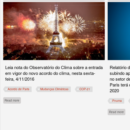
Leia nota do Observatório do Clima sobre a entrada
Relatório
em vigor do novo acordo do clima, nesta sexta-
subindo ap
feira, 4/11/2016
no setor d
Paris terá
Acordo de Paris
Mudanças Climáticas
COP-21
2020
about Acordo de Paris agora é lei!
Read more
Pnuma
abou
Read more