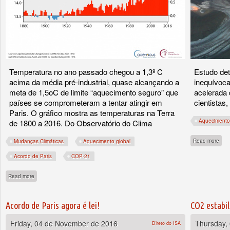
Temperatura no ano passado chegou a 1,3º C
Estudo det
acima da média pré-industrial, quase alcançando a
inequívoca
meta de 1,5oC de limite “aquecimento seguro” que
acelerada 
países se comprometeram a tentar atingir em
cientistas,
Paris. O gráfico mostra as temperaturas na Terra
Aquecimento
de 1800 a 2016. Do Observatório do Clima
abou
Read more
Mudanças Climáticas
Aquecimento global
Acordo de Paris
COP-21
about 2016 foi mesmo o mais quente, diz agência
Read more
Acordo de Paris agora é lei!
CO2 estabil
Friday, 04 de November de 2016
Thursday,
Direto do ISA