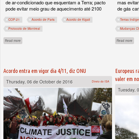
de ar-condicionado que esquentam a Terra; pacto
mas evitar
pode evitar meio grau de aquecimento até 2100
de gás car
COP-21
Acordo de Paris
Acordo de Kigali
Terras Indíg
Protocolo de Montreal
Mudanças Cl
about Países fecham acordo sobre ‘superpoluentes’
abou
Read more
Read more
Acordo entra em vigor dia 4/11, diz ONU
Europeus ra
valer em n
Thursday, 06 de October de 2016
Direto do ISA
Tuesday, 