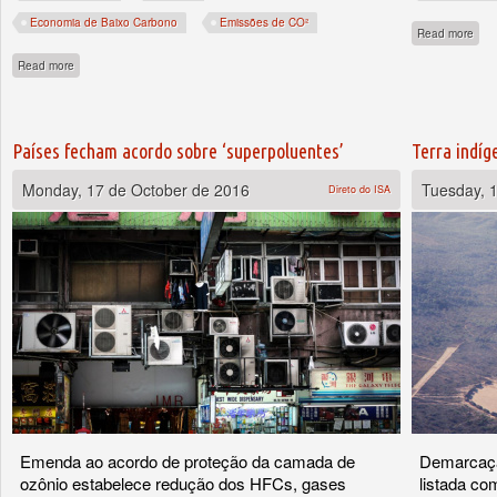
Economia de Baixo Carbono
Emissões de CO²
abo
Read more
about Intensidade de CO2 tem queda recorde
Read more
Países fecham acordo sobre ‘superpoluentes’
Terra indíg
Monday, 17 de October de 2016
Tuesday, 
Direto do ISA
Emenda ao acordo de proteção da camada de
Demarcação
ozônio estabelece redução dos HFCs, gases
listada co