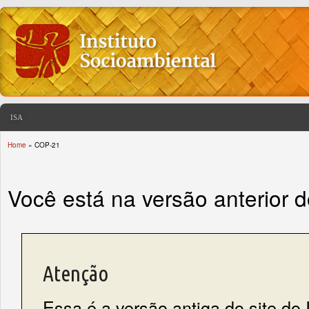
ISA
Home
» COP-21
You are here
Você está na versão anterior 
Atenção
Essa é a versão antiga do site do 