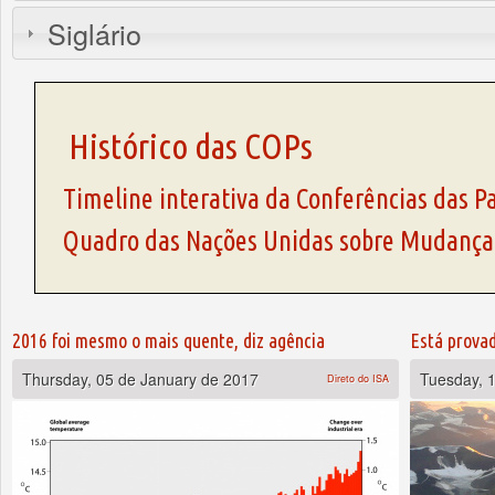
Siglário
Histórico das COPs
Timeline interativa da Conferências das P
Quadro das Nações Unidas sobre Mudança
Pages
2016 foi mesmo o mais quente, diz agência
Está provad
Thursday, 05 de January de 2017
Tuesday, 
Direto do ISA