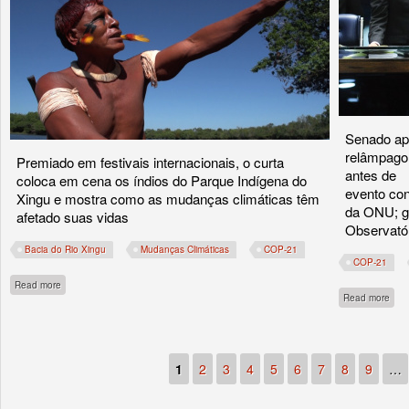
Senado ap
relâmpago
Premiado em festivais internacionais, o curta
antes de
coloca em cena os índios do Parque Indígena do
evento co
Xingu e mostra como as mudanças climáticas têm
da ONU; g
afetado suas vidas
Observatór
Bacia do Rio Xingu
Mudanças Climáticas
COP-21
COP-21
about Para onde foram as andorinhas é lançado na Internet
Read more
abou
Read more
1
2
3
4
5
6
7
8
9
…