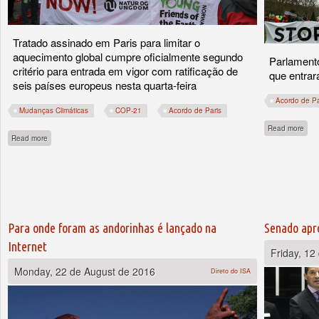
Tratado assinado em Paris para limitar o
aquecimento global cumpre oficialmente segundo
Parlamento
critério para entrada em vigor com ratificação de
que entrar
seis países europeus nesta quarta-feira
Acordo de Pa
Mudanças Climáticas
COP-21
Acordo de Paris
abou
Read more
about Acordo entra em vigor dia 4/11, diz ONU
Read more
Para onde foram as andorinhas é lançado na
Senado apro
Internet
Friday, 12
Monday, 22 de August de 2016
Direto do ISA