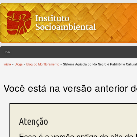
ISA
Início
»
Blogs
»
Blog do Monitoramento
» Sistema Agrícola do Rio Negro é Patrimônio Cultural 
You are here
Você está na versão anterior 
Atenção
Essa é a versão antiga do site do 