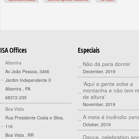
ISA Offices
Especiais
Altamira
Não dá para dormir
December, 2019
Av João Pessoa, 3466
Jardim Independente II
‘Aqui a gente sobe a
Altamira
,
PA
montanha e não tem 
de altura’
68372-235
November, 2019
Boa Vista
A meta é incêndio zer
Rua Presidente Costa e Silva,
October, 2019
116
Boa Vista
,
RR
Dance, celebration an