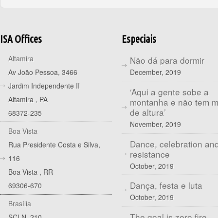
ISA Offices
Especiais
Altamira
Não dá para dormir
December, 2019
Av João Pessoa, 3466
Jardim Independente II
‘Aqui a gente sobe a
Altamira
,
PA
montanha e não tem 
de altura’
68372-235
November, 2019
Boa Vista
Dance, celebration an
Rua Presidente Costa e Silva,
resistance
116
October, 2019
Boa Vista
,
RR
Dança, festa e luta
69306-670
October, 2019
Brasília
The goal is zero fire
SCLN, 210