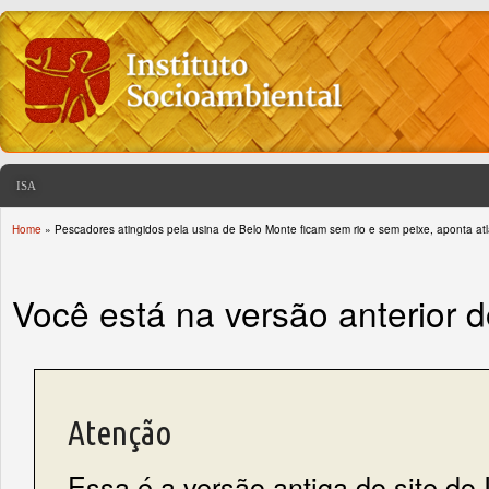
ISA
Home
» Pescadores atingidos pela usina de Belo Monte ficam sem rio e sem peixe, aponta at
You are here
Você está na versão anterior 
Atenção
Essa é a versão antiga do site do 