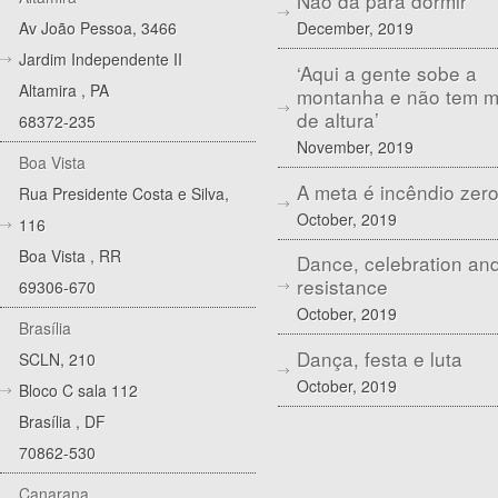
Não dá para dormir
December, 2019
Av João Pessoa, 3466
Jardim Independente II
‘Aqui a gente sobe a
Altamira
,
PA
montanha e não tem 
de altura’
68372-235
November, 2019
Boa Vista
A meta é incêndio zer
Rua Presidente Costa e Silva,
October, 2019
116
Boa Vista
,
RR
Dance, celebration an
resistance
69306-670
October, 2019
Brasília
Dança, festa e luta
SCLN, 210
October, 2019
Bloco C sala 112
Brasília
,
DF
70862-530
Canarana