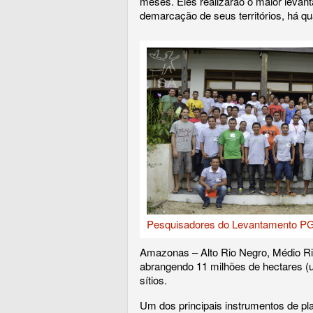
meses. Eles realizarão o maior leva
demarcação de seus territórios, há q
Pesquisadores do Levantamento PGT
Amazonas – Alto Rio Negro, Médio Rio
abrangendo 11 milhões de hectares (u
sítios.
Um dos principais instrumentos de pl