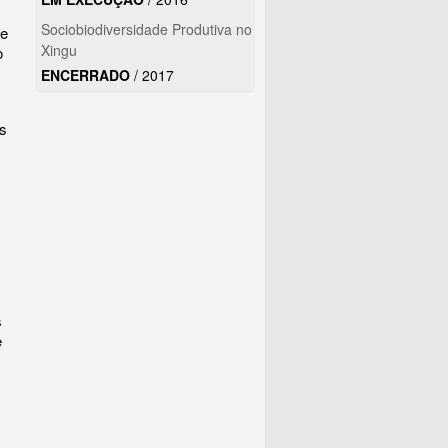
Sociobiodiversidade Produtiva no
se
Xingu
o
ENCERRADO
/
2017
os
s
e