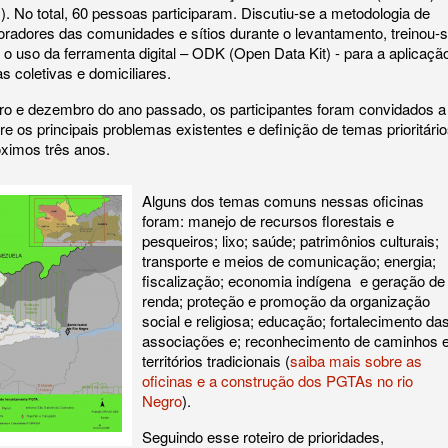
). No total, 60 pessoas participaram. Discutiu-se a metodologia de
oradores das comunidades e sítios durante o levantamento, treinou-
 uso da ferramenta digital – ODK (Open Data Kit) - para a aplicaçã
s coletivas e domiciliares.
bro e dezembro do ano passado, os participantes foram convidados a
e os principais problemas existentes e definição de temas prioritári
ximos três anos.
Alguns dos temas comuns nessas oficinas
foram: manejo de recursos florestais e
pesqueiros; lixo; saúde; patrimônios culturais;
transporte e meios de comunicação; energia;
fiscalização; economia indígena e geração de
renda; proteção e promoção da organização
social e religiosa; educação; fortalecimento da
associações e; reconhecimento de caminhos 
territórios tradicionais (
saiba mais sobre as
oficinas e a construção dos PGTAs no rio
Negro
).
Seguindo esse roteiro de prioridades,