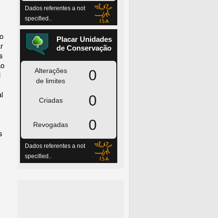
vo
r
s
ão
l
l
s