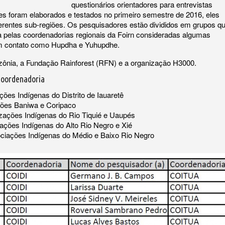
questionários orientadores para entrevistas
res foram elaborados e testados no primeiro semestre de 2016, eles
erentes sub-regiões. Os pesquisadores estão divididos em grupos q
da pelas coordenadorias regionais da Foirn consideradas algumas
ém contato como Hupdha e Yuhupdhe.
zônia, a Fundação Rainforest (RFN) e a organização H3000.
coordenadoria
es Indígenas do Distrito de Iauaretê
ões Baniwa e Coripaco
ações Indígenas do Rio Tiquié e Uaupés
ções Indígenas do Alto Rio Negro e Xié
iações Indígenas do Médio e Baixo Rio Negro