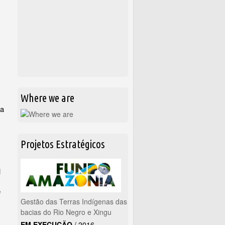
Where we are
s
da
Projetos Estratégicos
l
e
Gestão das Terras Indígenas das
bacias do Rio Negro e Xingu
EM EXECUÇÃO
/
2016