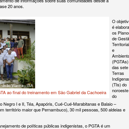
ntamento de informações sobre suas comunidades desde a
uase 20 anos.
O objeti
é elabora
os Plano
de Gest
Territoria
e
Ambienta
(PGTAs)
das sete
Terras
Indígena
(TIs) do
noroeste
A ao final do treinamento em São Gabriel da Cachoeira
do
 Negro I e II, Téa, Apapóris, Cué-Cué-Marabitanas e Balaio –
m território maior que Pernambuco), 30 mil pessoas, 500 aldeias e
anejamento de políticas públicas indigenistas, o PGTA é um