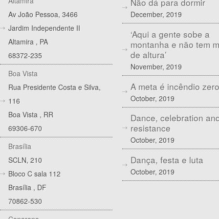
Altamira
Não dá para dormir
December, 2019
Av João Pessoa, 3466
Jardim Independente II
‘Aqui a gente sobe a
Altamira
,
PA
montanha e não tem 
de altura’
68372-235
November, 2019
Boa Vista
A meta é incêndio zer
Rua Presidente Costa e Silva,
October, 2019
116
Boa Vista
,
RR
Dance, celebration an
resistance
69306-670
October, 2019
Brasília
Dança, festa e luta
SCLN, 210
October, 2019
Bloco C sala 112
Brasília
,
DF
70862-530
Canarana