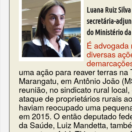
Luana Ruiz Silva
secretária-adjun
do Ministério da
É advogada 
diversas açõe
demarcações
uma ação para reaver terras na
Marangatu, em Antônio João (MS
reunião, no sindicato rural local
ataque de proprietários rurais a
haviam reocupado uma pequena 
em 2015. O então deputado feder
da Saúde, Luiz Mandetta, tamb