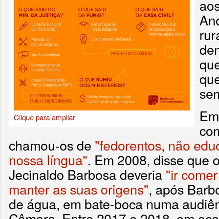
aos
An
rur
dem
que
que
sem
Em
Clique para ampliar
co
chamou-os de
"fedorentos, não edu
nossa língua"
. Em 2008, disse que o
Jecinaldo Barbosa deveria
"ir comer
manter as suas origens"
, após Barb
de água, em bate-boca numa audiê
Câmara. Entre 2017 e 2018, em ocas