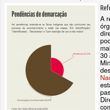
Ref
A r
órg
dir
pod
mai
30 
Min
de
Nac
est
pas
Dir
co