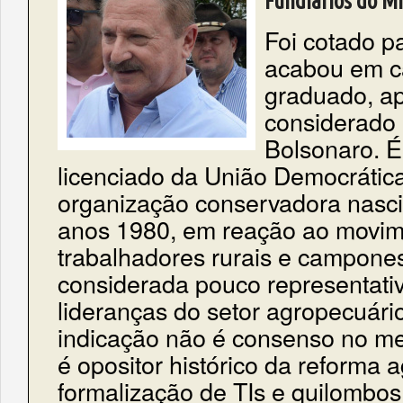
Fundiários do Mi
Foi cotado p
acabou em c
graduado, ap
considerado 
Bolsonaro. É
licenciado da União Democrática
organização conservadora nascid
anos 1980, em reação ao movim
trabalhadores rurais e campone
considerada pouco representat
lideranças do setor agropecuário
indicação não é consenso no mei
é opositor histórico da reforma a
formalização de TIs e quilombos.