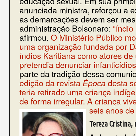
educação sexual. Em sua primeir
anunciada ministra, reforçou a e
as demarcações devem ser mes
administração Bolsonaro:
“índio
afirmou.
O Ministério Público m
uma organização fundada por D
índios Karitiana como atores de
pretendia denunciar infanticídios
parte da tradição dessa comuni
edição da revista
desta s
Época
teria retirado uma criança indíg
de forma irregular. A criança vi
seis anos de
Tereza Cristina,