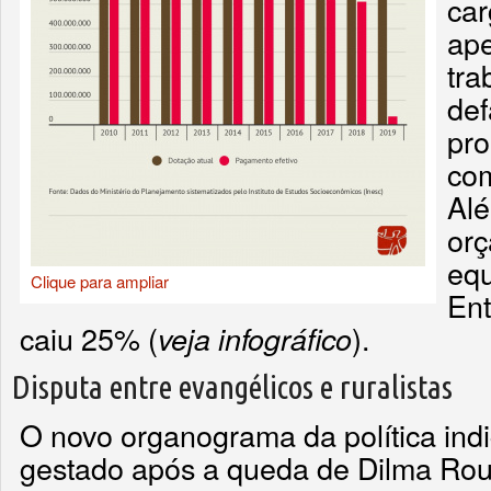
car
ape
tra
de
pro
com
Alé
orç
equ
Clique para ampliar
Ent
caiu 25% (
).
veja infográfico
Disputa entre evangélicos e ruralistas
O novo organograma da política ind
gestado após a queda de Dilma Rou