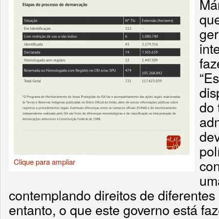
Már
qu
ger
int
faz
“Es
dis
do 
adm
dev
pol
con
Clique para ampliar
uma
contemplando direitos de diferentes
entanto, o que este governo está faz