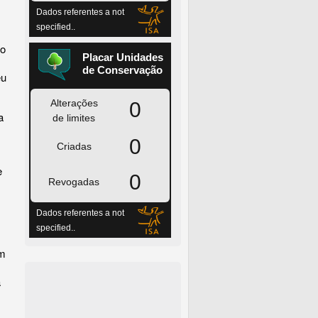
do
eu
a
e
am
a