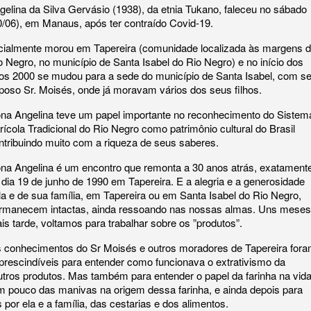
gelina da Silva Gervásio (1938), da etnia Tukano, faleceu no sábado
0/06), em Manaus, após ter contraído Covid-19.
icialmente morou em Tapereira (comunidade localizada às margens 
o Negro, no município de Santa Isabel do Rio Negro) e no início dos
os 2000 se mudou para a sede do município de Santa Isabel, com s
poso Sr. Moisés, onde já moravam vários dos seus filhos.
na Angelina teve um papel importante no reconhecimento do Sistem
rícola Tradicional do Rio Negro como patrimônio cultural do Brasil
ntribuindo muito com a riqueza de seus saberes.
na Angelina é um encontro que remonta a 30 anos atrás, exatament
 dia 19 de junho de 1990 em Tapereira. E a alegria e a generosidade
la e de sua família, em Tapereira ou em Santa Isabel do Rio Negro,
rmanecem intactas, ainda ressoando nas nossas almas. Uns meses
is tarde, voltamos para trabalhar sobre os ”produtos”.
 conhecimentos do Sr Moisés e outros moradores de Tapereira for
prescindíveis para entender como funcionava o extrativismo da
utros produtos. Mas também para entender o papel da farinha na vid
um pouco das manivas na origem dessa farinha, e ainda depois para
por ela e a família, das cestarias e dos alimentos.