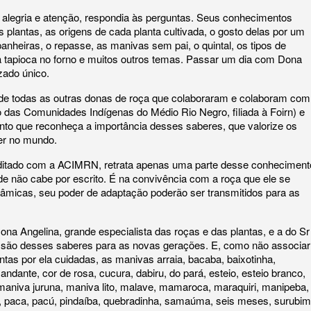
legria e atenção, respondia às perguntas. Seus conhecimentos
plantas, as origens de cada planta cultivada, o gosto delas por um
panheiras, o repasse, as manivas sem pai, o quintal, os tipos de
 a tapioca no forno e muitos outros temas. Passar um dia com Dona
zado único.
e todas as outras donas de roça que colaboraram e colaboram com
das Comunidades Indígenas do Médio Rio Negro, filiada à Foirn) e
nto que reconheça a importância desses saberes, que valorize os
er no mundo.
editado com a ACIMRN, retrata apenas uma parte desse conheciment
de não cabe por escrito. É na convivência com a roça que ele se
inâmicas, seu poder de adaptação poderão ser transmitidos para as
a Angelina, grande especialista das roças e das plantas, e a do Sr
issão desses saberes para as novas gerações. E, como não associar
ntas por ela cuidadas, as manivas arraia, bacaba, baixotinha,
ndante, cor de rosa, cucura, dabiru, do pará, esteio, esteio branco,
, maniva juruna, maniva lito, malave, mamaroca, maraquiri, manipeba,
, paca, pacú, pindaíba, quebradinha, samaúma, seis meses, surubim