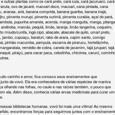
 e outras plantas como os cará preto, cará cuia, cará jacuruarú, cará
araruta, ovo de jacaré, macoari doce, macoari, cana pintada, cana
u, ananas, ariá, banana comprida, banana guariba, banana inajá,
ru, pimenta murupi, pimenta xurimã, pimenta curabia, açaí do pará,
arambola, pupunha amarela, acerola, manga manguita, manga, pitanga
 andiroba, mamão, pequiá, limão, laranja, limão tangerina, coqueiro,
to /miudo/cunifa, ingá cipó, abacate, abacate de quilo, umari preto,
ra, jambo, cupuaçu, baraturi, rabo de arara, capim santo, comigo
á, pinhão macumba, pampula, escama de pirarucu, hortelãzinho,
angarataia, remédio de cobra, canela de jacamim, tajá jurupari, tajá
uraqué, piraçú, para cacar paca, cebolinha, chicórea, carurú, cominho
utras.
uito carinho e amor, fica conosco seus ensinamentos que
junto da vovó. Ela era conhecedora de várias espécies de maniva
ça olhando nas folhas, no caule e nas raízes também, o pouco que
com ela. Além disso, conhecia várias ervas medicinais para curar um
e.
 nossas bibliotecas humanas, vovó foi mais uma vítima! Ao mesmo
tido, encontramos forças para seguirmos juntos com o ensinament