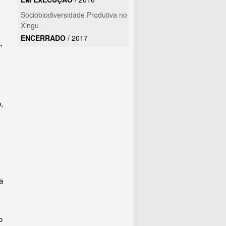
Sociobiodiversidade Produtiva no
Xingu
ENCERRADO
/
2017
,
,
a
o