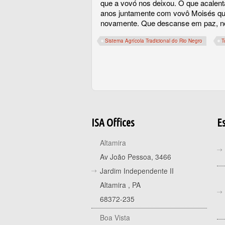
que a vovó nos deixou. O que acalen
anos juntamente com vovô Moisés que
novamente. Que descanse em paz, n
Sistema Agrícola Tradicional do Rio Negro
T
ISA Offices
Es
Altamira
Av João Pessoa, 3466
Jardim Independente II
Altamira
,
PA
68372-235
Boa Vista