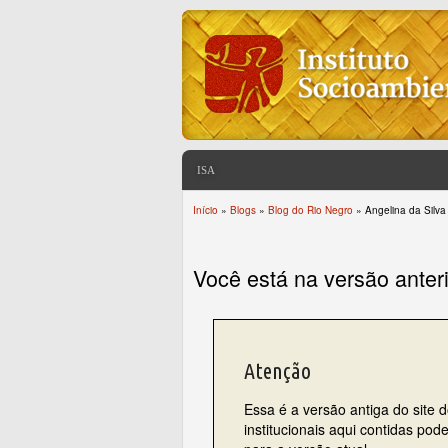
ISA
Início
»
Blogs
»
Blog do Rio Negro
» Angelina da Silva
You are here
Você está na versão anter
Atenção
Essa é a versão antiga do site 
institucionais aqui contidas po