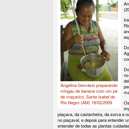
An
(2
In
Ri
an
es
Do
Ag
co
Do
no
de
Angelina Gervásio preparando
pe
mingau de banana com um pé
ma
de maçarico, Santa Isabel do
Rio Negro (AM) 18/02/2009
Os
im
piaçava, da castanheira, da sorva e o
no piaçaval, e depois para entender 
entender de todas as plantas cuidadas 