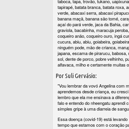
taboca, tapa, trovão, tukano, uapixuna
tapirapé, batata branca, batata roxa, 
verde, abacaxi serra, abacaxi pirapuc
banana maçã, banana são tomé, caraji
açaí do pará verde, jaca da Bahia, c
graviola, bacabinha, maracuja peroba,
coqueiro anão, coqueiro ouro, ingá cur
cucura, abiu, abiu, goiabeira, goiabei
ninguém pode, mão de crianca, marup
japana, escama de pirarucu, babosa, m
sol, dente de porco, pobre velhinho, p
alfavaca, milho e certamente muitas o
Por Suli Gervásio:
"Vou lembrar da vovó Angelina com m
aprendemos desde criança, eu cresci 
lembro que ela me ensinava a diferen
falo e entendo do nheengatu aprendi 
simples gripe à uma diarreia de sangu
Essa doença (covid-19) está levando
tempo que estamos com o coração par