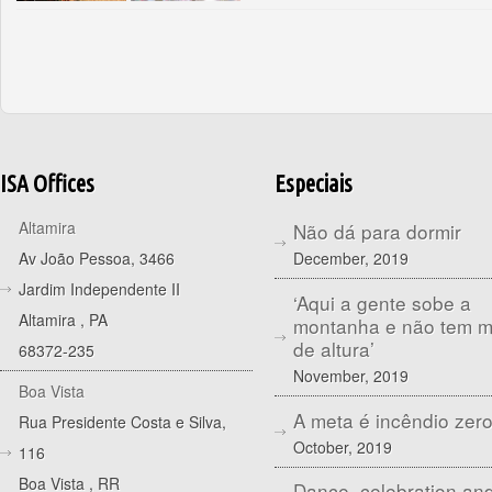
ISA Offices
Especiais
Altamira
Não dá para dormir
December, 2019
Av João Pessoa, 3466
Jardim Independente II
‘Aqui a gente sobe a
Altamira
,
PA
montanha e não tem 
de altura’
68372-235
November, 2019
Boa Vista
A meta é incêndio zer
Rua Presidente Costa e Silva,
October, 2019
116
Boa Vista
,
RR
Dance, celebration an