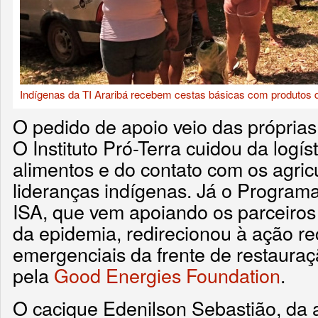
Indígenas da TI Araribá recebem cestas básicas com produtos
O pedido de apoio veio das próprias
O Instituto Pró-Terra cuidou da logís
alimentos e do contato com os agric
lideranças indígenas. Já o Programa
ISA, que vem apoiando os parceiros 
da epidemia, redirecionou à ação r
emergenciais da frente de restauraçã
pela
Good Energies Foundation
.
O cacique Edenilson Sebastião, da a