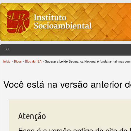
ISA
Início
»
Blogs
»
Blog do ISA
» Superar a Lei de Segurança Nacional é fundamental, mas com p
You are here
Você está na versão anterior 
Atenção
Essa é a versão antiga do site do 