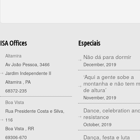
ISA Offices
Especiais
Altamira
Não dá para dormir
December, 2019
Av João Pessoa, 3466
Jardim Independente II
‘Aqui a gente sobe a
Altamira
,
PA
montanha e não tem 
de altura’
68372-235
November, 2019
Boa Vista
Dance, celebration an
Rua Presidente Costa e Silva,
resistance
116
October, 2019
Boa Vista
,
RR
Dança, festa e luta
69306-670