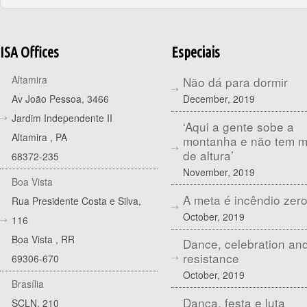
ISA Offices
Especiais
Altamira
Não dá para dormir
December, 2019
Av João Pessoa, 3466
Jardim Independente II
‘Aqui a gente sobe a
Altamira
,
PA
montanha e não tem 
de altura’
68372-235
November, 2019
Boa Vista
A meta é incêndio zer
Rua Presidente Costa e Silva,
October, 2019
116
Boa Vista
,
RR
Dance, celebration an
resistance
69306-670
October, 2019
Brasília
Dança, festa e luta
SCLN, 210