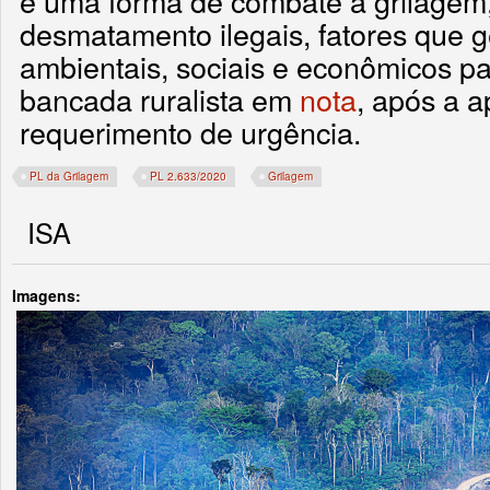
é uma forma de combate à grilagem
desmatamento ilegais, fatores que 
ambientais, sociais e econômicos par
bancada ruralista em
nota
, após a 
requerimento de urgência.
PL da Grilagem
PL 2.633/2020
Grilagem
ISA
Imagens: