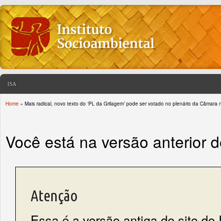
ISA
Home
» Mais radical, novo texto do ‘PL da Grilagem’ pode ser votado no plenário da Câmara n
You are here
Você está na versão anterior 
Atenção
Essa é a versão antiga do site do 