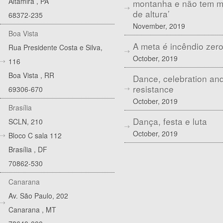
Altamira
,
PA
montanha e não tem 
de altura’
68372-235
November, 2019
Boa Vista
A meta é incêndio zer
Rua Presidente Costa e Silva,
October, 2019
116
Boa Vista
,
RR
Dance, celebration an
resistance
69306-670
October, 2019
Brasília
Dança, festa e luta
SCLN, 210
October, 2019
Bloco C sala 112
Brasília
,
DF
70862-530
Canarana
Av. São Paulo, 202
Canarana
,
MT