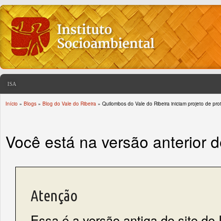
ISA
Início
»
Blogs
»
Blog do Vale do Ribeira
» Quilombos do Vale do Ribeira iniciam projeto de pro
You are here
Você está na versão anterior 
Atenção
Essa é a versão antiga do site do 