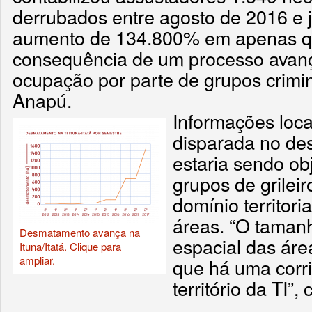
derrubados entre agosto de 2016 e 
aumento de 134.800% em apenas q
consequência de um processo avanç
ocupação por parte de grupos crimi
Anapú.
Informações loc
disparada no de
estaria sendo ob
grupos de grileir
domínio territor
áreas. “O taman
Desmatamento avança na
espacial das ár
Ituna/Itatá. Clique para
ampliar.
que há uma corr
território da TI”