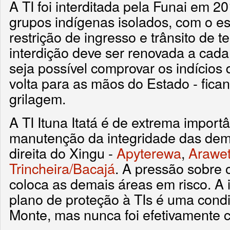
A TI foi interditada pela Funai em 2
grupos indígenas isolados, com o e
restrição de ingresso e trânsito de t
interdição deve ser renovada a cada
seja possível comprovar os indícios d
volta para as mãos do Estado - fica
grilagem.
A TI Ituna Itatá é de extrema import
manutenção da integridade das dem
direita do Xingu -
Apyterewa
,
Arawet
Trincheira/Bacajá
. A pressão sobre o
coloca as demais áreas em risco. A
plano de proteção à TIs é uma cond
Monte, mas nunca foi efetivamente 