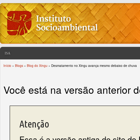
ISA
Início
»
Blogs
»
Blog do Xingu
» Desmatamento no Xingu avança mesmo debaixo de chuva
You are here
Você está na versão anterior 
Atenção
Essa é a versão antiga do site do 