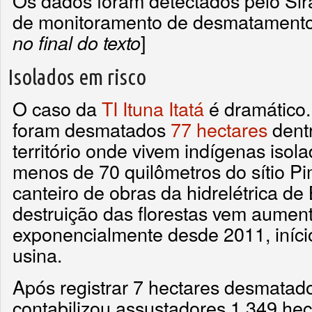
Os dados foram detectados pelo Sir
de monitoramento de desmatamento 
]
no final do texto
Isolados em risco
O caso da
TI Ituna Itatá
é dramático.
foram desmatados
77 hectares
dentr
território onde vivem indígenas isol
menos de 70 quilômetros do sítio Pim
canteiro de obras da hidrelétrica de
destruição das florestas vem aumen
exponencialmente desde 2011, iníci
usina.
Após registrar 7 hectares desmatad
contabilizou assustadores 1.349 hect