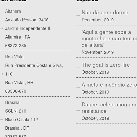
Altamira
Não dá para dormir
December, 2019
Av João Pessoa, 3466
Jardim Independente II
‘Aqui a gente sobe a
Altamira
,
PA
montanha e não tem 
de altura’
68372-235
November, 2019
Boa Vista
The goal is zero fire
Rua Presidente Costa e Silva,
October, 2019
116
Boa Vista
,
RR
A meta é incêndio zer
69306-670
October, 2019
Brasília
Dance, celebration an
resistance
SCLN, 210
October, 2019
Bloco C sala 112
Brasília
,
DF
70862-530