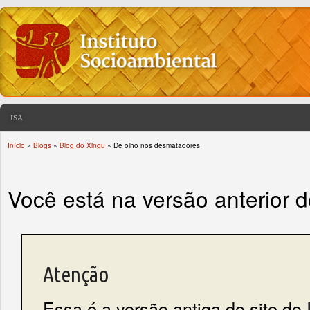
ISA
Início
»
Blogs
»
Blog do Xingu
» De olho nos desmatadores
You are here
Você está na versão anterior 
Atenção
Essa é a versão antiga do site do 