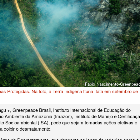
 Protegidas. Na foto, a Terra Indígena Ituna Itatá em setembro de
u +, Greenpeace Brasil, Instituto Internacional de Educação do
eio Ambiente da Amazônia (Imazon), Instituto de Manejo e Certificaç
tituto Socioambiental (ISA), pede que sejam tomadas ações efetivas e
ara coibir o desmatamento.
 do Arco do Desmatamento, que desponta ao longo de rodovias como a