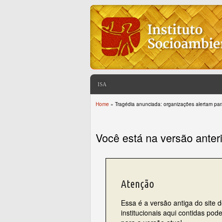
ISA
Home
» Tragédia anunciada: organizações alertam p
You are here
Você está na versão anter
Atenção
Essa é a versão antiga do site 
institucionais aqui contidas po