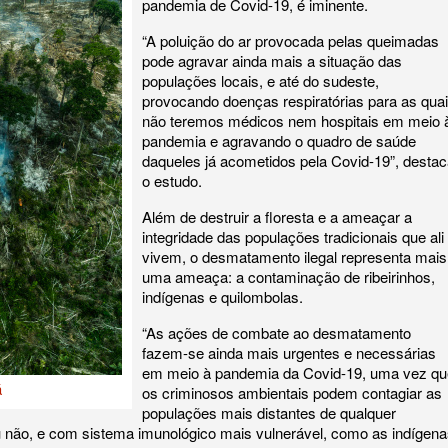
pandemia de Covid-19, é iminente.
“A poluição do ar provocada pelas queimadas
pode agravar ainda mais a situação das
populações locais, e até do sudeste,
provocando doenças respiratórias para as qua
não teremos médicos nem hospitais em meio 
pandemia e agravando o quadro de saúde
daqueles já acometidos pela Covid-19”, desta
o estudo.
Além de destruir a floresta e a ameaçar a
integridade das populações tradicionais que ali
vivem, o desmatamento ilegal representa mais
uma ameaça: a contaminação de ribeirinhos,
indígenas e quilombolas.
“As ações de combate ao desmatamento
fazem-se ainda mais urgentes e necessárias
em meio à pandemia da Covid-19, uma vez qu
á
os criminosos ambientais podem contagiar as
populações mais distantes de qualquer
u não, e com sistema imunológico mais vulnerável, como as indígen