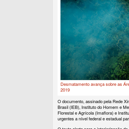
Desmatamento avança sobre as Áreas
2019
O documento, assinado pela Rede Xing
Brasil (IEB), Instituto do Homem e M
Florestal e Agrícola (Imaflora) e Ins
urgentes a nível federal e estadual p
O texto alerta para a interiorização