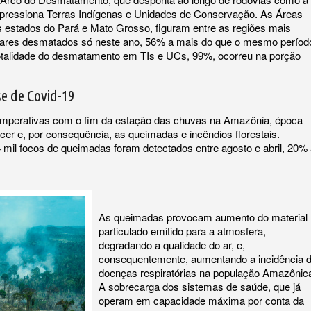
pressiona Terras Indígenas e Unidades de Conservação. As Áreas
os estados do Pará e Mato Grosso, figuram entre as regiões mais
tares desmatados só neste ano, 56% a mais do que o mesmo períod
totalidade do desmatamento em TIs e UCs, 99%, ocorreu na porção
e de Covid-19
o imperativas com o fim da estação das chuvas na Amazônia, época
r e, por consequência, as queimadas e incêndios florestais.
 mil focos de queimadas foram detectados entre agosto e abril, 20%
As queimadas provocam aumento do material
particulado emitido para a atmosfera,
degradando a qualidade do ar, e,
consequentemente, aumentando a incidência 
doenças respiratórias na população Amazônic
A sobrecarga dos sistemas de saúde, que já
operam em capacidade máxima por conta da