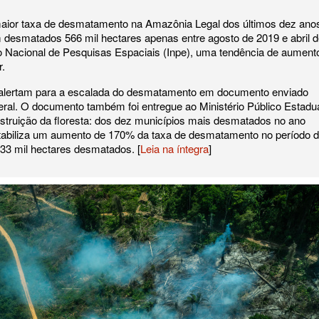
 maior taxa de desmatamento na Amazônia Legal dos últimos dez ano
am desmatados 566 mil hectares apenas entre agosto de 2019 e abril 
uto Nacional de Pesquisas Espaciais (Inpe), uma tendência de aument
r.
l alertam para a escalada do desmatamento em documento enviado
deral. O documento também foi entregue ao Ministério Público Estadu
estruição da floresta: dos dez municípios mais desmatados no ano
ontabiliza um aumento de 170% da taxa de desmatamento no período 
233 mil hectares desmatados. [
Leia na íntegra
]