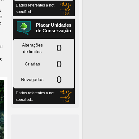
s
de
o
al
de