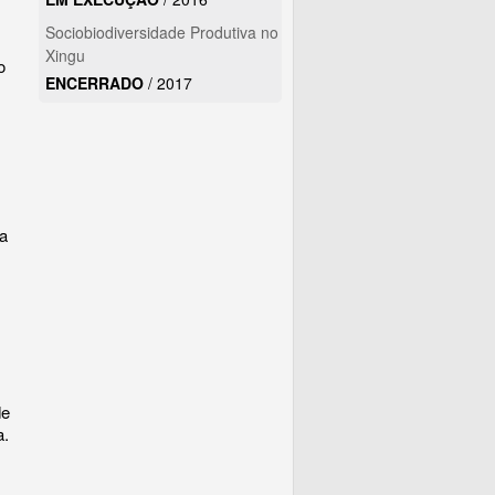
Sociobiodiversidade Produtiva no
Xingu
o
ENCERRADO
/
2017
 a
de
a.