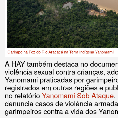
Garimpo na Foz do Rio Aracaçá na Terra Indígena Yanomami
A HAY também destaca no document
violência sexual contra crianças, a
Yanomami praticadas por garimpeiro
registrados em outras regiões e pu
no relatório
Yanomami Sob Ataque
.
denuncia casos de violência armad
garimpeiros contra a vida dos Yano