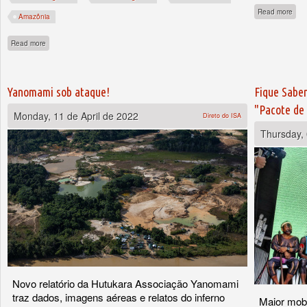
abo
Read more
Amazônia
about Fique Sabendo: investimento para indígenas, quilombolas e igualdade raci
Read more
Yanomami sob ataque!
Fique Saben
"Pacote de
Monday, 11 de April de 2022
Direto do ISA
Thursday, 
Novo relatório da Hutukara Associação Yanomami
traz dados, imagens aéreas e relatos do inferno
Maior mobi