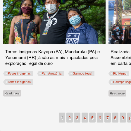
Terras indígenas Kayapó (PA), Munduruku (PA) e
Realizada 
Yanomami (RR) já são as mais impactadas pela
Assemblei
exploração ilegal de ouro
em carta o
Povos indígenas
Pan-Amazônia
Garimpo ilegal
Rio Negro
Terras Indígenas
Garimpo ileg
about Povos indígenas se mobilizam contra o PL 191 em aliança inédita anti-gar
abou
Read more
Read more
1
2
3
4
5
6
7
8
9