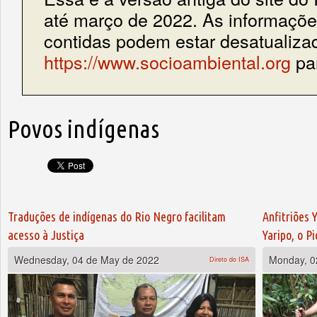
até março de 2022. As informações
contidas podem estar desatualiza
https://www.socioambiental.org
par
Povos indígenas
Pages
Traduções de indígenas do Rio Negro facilitam
Anfitriões
acesso à Justiça
Yaripo, o P
Wednesday, 04 de May de 2022
Monday, 0
Direto do ISA