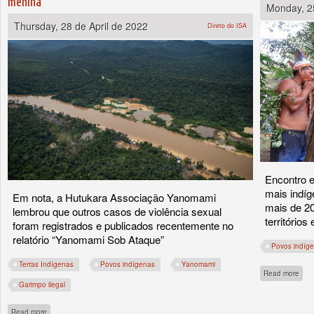
menina
Monday, 25
Thursday, 28 de April de 2022
Direto do ISA
Encontro e
mais indíg
Em nota, a Hutukara Associação Yanomami
mais de 2
lembrou que outros casos de violência sexual
territórios
foram registrados e publicados recentemente no
relatório “Yanomami Sob Ataque”
Povos indíg
Terras Indígenas
Povos indígenas
Yanomami
abou
Read more
Garimpo ilegal
about Organização Yanomami exige retirada de garimpeiros após denúncia de es
Read more