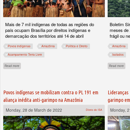
Mais de 7 mil indígenas de todas as regiões do
Boletim Si
país ocupam Brasília por direitos indígenas e
meses de 2
demarcação dos territórios até 14 de abril
frágil ou 
Povos indígenas
Amazônia
Política e Direito
Amazônia
Acampamento Terra Livre
Isolados
about Retomando o Brasil: Acampamento Terra Livre completa 18 anos de luta
abou
Read more
Read more
Povos indígenas se mobilizam contra o PL 191 em
Lideranças 
aliança inédita anti-garimpo na Amazônia
garimpo em
Monday, 28 de March de 2022
Monday, 2
Direto do ISA