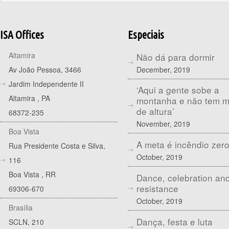
ISA Offices
Especiais
Altamira
Não dá para dormir
December, 2019
Av João Pessoa, 3466
Jardim Independente II
‘Aqui a gente sobe a
Altamira
,
PA
montanha e não tem 
de altura’
68372-235
November, 2019
Boa Vista
A meta é incêndio zer
Rua Presidente Costa e Silva,
October, 2019
116
Boa Vista
,
RR
Dance, celebration an
resistance
69306-670
October, 2019
Brasília
Dança, festa e luta
SCLN, 210