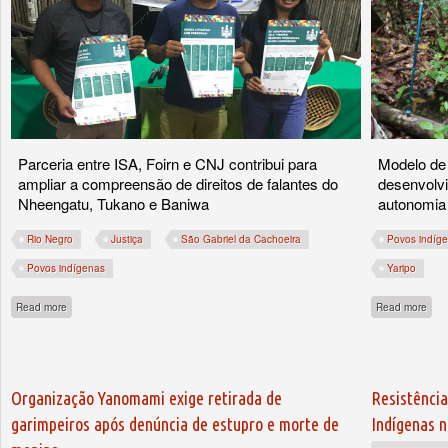
Parceria entre ISA, Foirn e CNJ contribui para
Modelo de 
ampliar a compreensão de direitos de falantes do
desenvolv
Nheengatu, Tukano e Baniwa
autonomia
Rio Negro
Justiça
São Gabriel da Cachoeira
Povos indíg
Povos indígenas
Yaripo
about Traduções de indígenas do Rio Negro facilitam acesso à Justiça
abou
Read more
Read more
Organização Yanomami exige retirada de
Resistência
garimpeiros após denúncia de estupro e morte de
Indígenas 