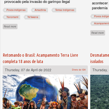
provocado pela invasão do garimpo ilegal
acontecer 
pandemia
Povos indígenas
Amazônia
Terras Indígenas
Povos indíg
Yanomami
Ye'kwana
Acampamento
about Yanomami sob ataque!
Read more
abou
Read more
Retomando o Brasil: Acampamento Terra Livre
Desmatamen
completa 18 anos de luta
isolados
Thursday, 07 de April de 2022
Thursday,
Direto do ISA