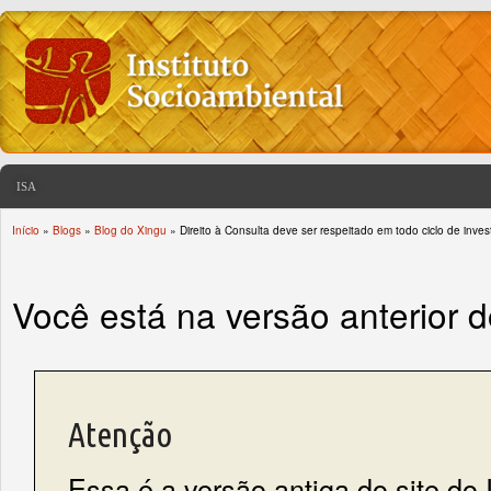
ISA
Início
»
Blogs
»
Blog do Xingu
» Direito à Consulta deve ser respeitado em todo ciclo de inve
You are here
Você está na versão anterior 
Atenção
Essa é a versão antiga do site do 