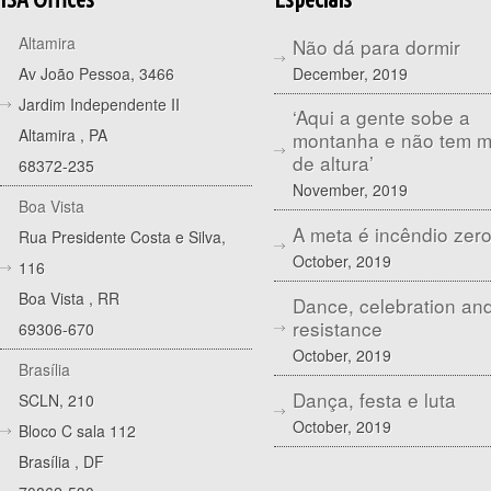
Altamira
Não dá para dormir
December, 2019
Av João Pessoa, 3466
Jardim Independente II
‘Aqui a gente sobe a
Altamira
,
PA
montanha e não tem 
de altura’
68372-235
November, 2019
Boa Vista
A meta é incêndio zer
Rua Presidente Costa e Silva,
October, 2019
116
Boa Vista
,
RR
Dance, celebration an
resistance
69306-670
October, 2019
Brasília
Dança, festa e luta
SCLN, 210
October, 2019
Bloco C sala 112
Brasília
,
DF