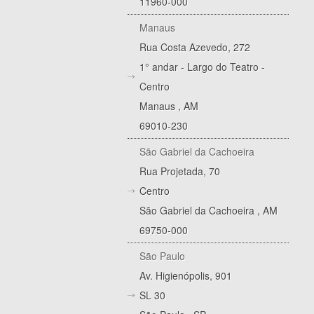
11960-000
Manaus
Rua Costa Azevedo, 272
1° andar - Largo do Teatro -
Centro
Manaus
,
AM
69010-230
São Gabriel da Cachoeira
Rua Projetada, 70
Centro
São Gabriel da Cachoeira
,
AM
69750-000
São Paulo
Av. Higienópolis, 901
SL 30