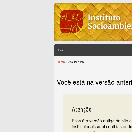
ISA
Home
» Ato Público
You are here
Você está na versão anter
Atenção
Essa é a versão antiga do site 
institucionais aqui contidas po