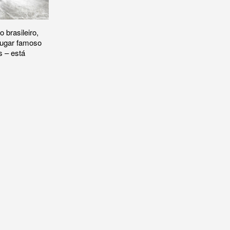
o brasileiro,
lugar famoso
s – está
o Iguaçu e das áreas protegidas vai ocorrer neste domingo