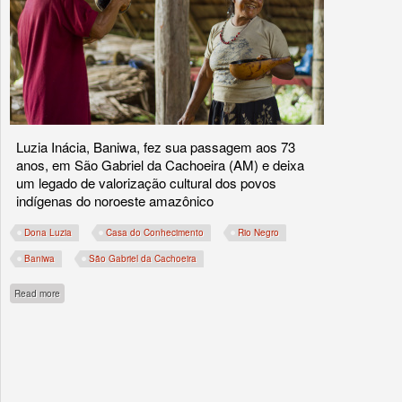
Luzia Inácia, Baniwa, fez sua passagem aos 73
anos, em São Gabriel da Cachoeira (AM) e deixa
um legado de valorização cultural dos povos
indígenas do noroeste amazônico
Dona Luzia
Casa do Conhecimento
Rio Negro
Baniwa
São Gabriel da Cachoeira
about Rio Negro: maloca ‘Casa do Conhecimento’ perde sua grande dama, Dona 
Read more