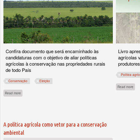
Confira documento que será encaminhado às
Livro apre
candidaturas com o objetivo de aliar políticas
agrícolas 
agrícolas à conservação nas propriedades rurais
produtores
de todo País
Política agríc
Conservação
Eleição
abou
Read more
about ISA encaminhará propostas de incentivo econômico à conservação para can
Read more
A política agrícola como vetor para a conservação
ambiental