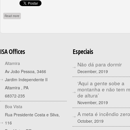
about A política agrícola como vetor para a conservação ambiental
Read more
ISA Offices
Especiais
Altamira
Não dá para dormir
December, 2019
Av João Pessoa, 3466
Jardim Independente II
‘Aqui a gente sobe a
Altamira
,
PA
montanha e não tem 
de altura’
68372-235
November, 2019
Boa Vista
A meta é incêndio zer
Rua Presidente Costa e Silva,
October, 2019
116