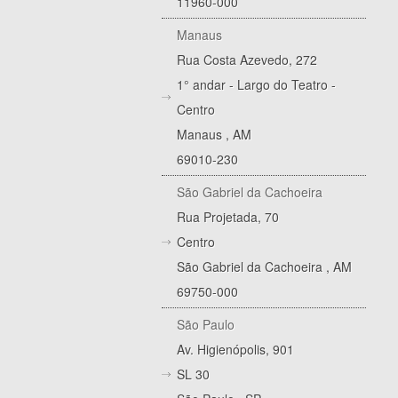
11960-000
Manaus
Rua Costa Azevedo, 272
1° andar - Largo do Teatro -
Centro
Manaus
,
AM
69010-230
São Gabriel da Cachoeira
Rua Projetada, 70
Centro
São Gabriel da Cachoeira
,
AM
69750-000
São Paulo
Av. Higienópolis, 901
SL 30