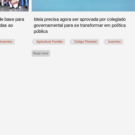
de base para
Ideia precisa agora ser aprovada por colegiado
adas ao
governamental para se transformar em política
pública
Incentivo
Agricultura Familiar
Código Florestal
Incentivo
about Proposta pretende incentivar a conservação e regulariza
Read more
centivos à conservação na agricultura familiar