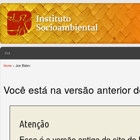
ISA
Home
» Joe Biden
You are here
Você está na versão anterior 
Atenção
Essa é a versão antiga do site do 