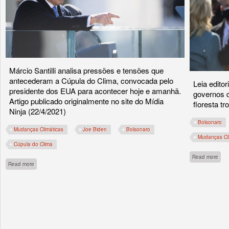
Márcio Santilli analisa pressões e tensões que
antecederam a Cúpula do Clima, convocada pelo
Leia edito
presidente dos EUA para acontecer hoje e amanhã.
governos d
Artigo publicado originalmente no site do Mídia
floresta t
Ninja (22/4/2021)
Bolsonaro
Mudanças Climáticas
Joe Biden
Bolsonaro
Mudanças Cl
Cúpula do Clima
abou
Read more
about Cartas ao Biden
Read more