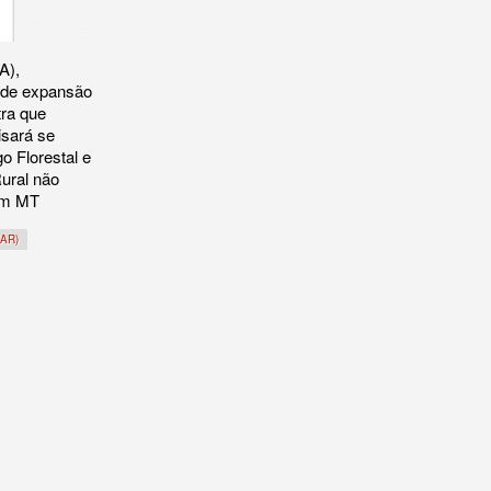
A),
 de expansão
ra que
isará se
o Florestal e
ural não
em MT
CAR)
lorestal trouxe retrocesso ambiental em três municípios do Xingu