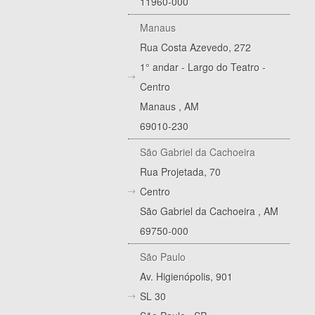
11960-000
Manaus
Rua Costa Azevedo, 272
1° andar - Largo do Teatro -
Centro
Manaus
,
AM
69010-230
São Gabriel da Cachoeira
Rua Projetada, 70
Centro
São Gabriel da Cachoeira
,
AM
69750-000
São Paulo
Av. Higienópolis, 901
SL 30