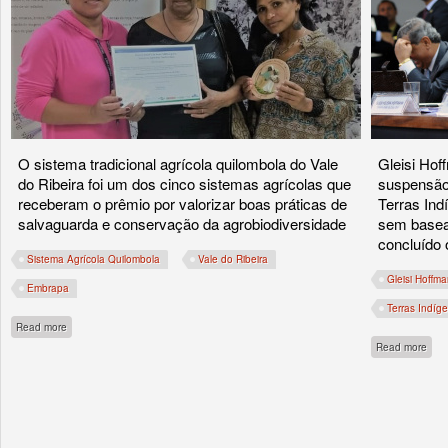
O sistema tradicional agrícola quilombola do Vale
Gleisi Hof
do Ribeira foi um dos cinco sistemas agrícolas que
suspensão
receberam o prêmio por valorizar boas práticas de
Terras Ind
salvaguarda e conservação da agrobiodiversidade
sem basea
concluído
Sistema Agrícola Quilombola
Vale do Ribeira
Gleisi Hoffm
Embrapa
Terras Indíg
about Comunidades quilombolas do Vale do Ribeira são premiadas pela Embrap
Read more
abou
Read more