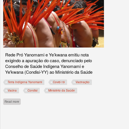
Rede Pró Yanomami e Ye’kwana emitiu nota
exigindo a apuração do caso, denunciado pelo
Conselho de Saúde Indígena Yanomami e
Ye'kwana (Condisi-YY) ao Ministério da Saúde
Terra Indígena Yanomami
Covid-19
Vacinação
Vacina
Condisi
Ministério da Saúde
about Vacinação começa na Terra Yanomami em meio a denúncia da morte de 9 
Read more