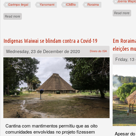
Joenia Wapi
Garimpo ilegal
Yanomami
ICMBio
Roraima
abou
Read more
about Ataque a base do ICMBio expõe avanço do garimpo em Roraima, diz orga
Read more
Indígenas Waiwai se blindam contra a Covid-19
Em Roraima
eleições mu
Wednesday, 23 de December de 2020
Direto do ISA
Friday, 1
Cantina com mantimentos permitiu que as oito
comunidades envolvidas no projeto fizessem
Apesar do 