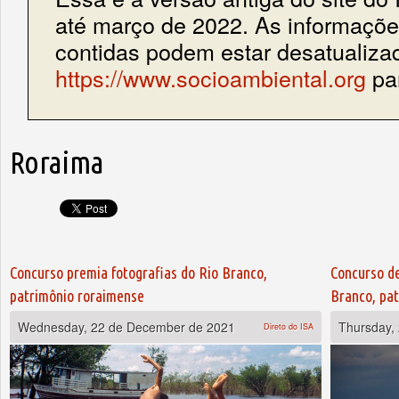
até março de 2022. As informações
contidas podem estar desatualiza
https://www.socioambiental.org
par
Roraima
Pages
Concurso premia fotografias do Rio Branco,
Concurso de
patrimônio roraimense
Branco, pa
Wednesday, 22 de December de 2021
Thursday,
Direto do ISA