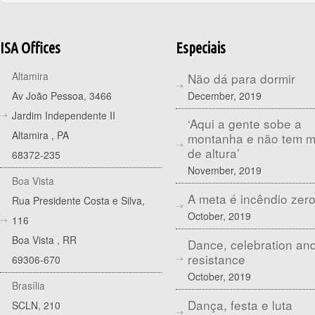
ISA Offices
Especiais
Altamira
Não dá para dormir
December, 2019
Av João Pessoa, 3466
Jardim Independente II
‘Aqui a gente sobe a
Altamira
,
PA
montanha e não tem 
de altura’
68372-235
November, 2019
Boa Vista
A meta é incêndio zer
Rua Presidente Costa e Silva,
October, 2019
116
Boa Vista
,
RR
Dance, celebration an
resistance
69306-670
October, 2019
Brasília
Dança, festa e luta
SCLN, 210