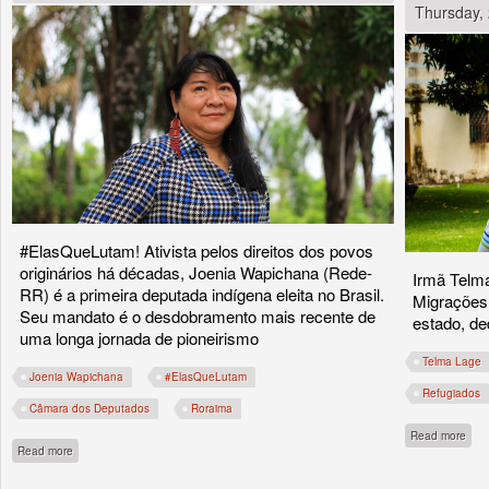
Thursday,
#ElasQueLutam! Ativista pelos direitos dos povos
originários há décadas, Joenia Wapichana (Rede-
Irmã Telm
RR) é a primeira deputada indígena eleita no Brasil.
Migrações
Seu mandato é o desdobramento mais recente de
estado, ded
uma longa jornada de pioneirismo
Telma Lage
Joenia Wapichana
#ElasQueLutam
Refugiados
Câmara dos Deputados
Roraima
abou
Read more
about Joenia Wapichana, a voz indígena na Casa do Povo!
Read more