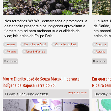
Nos territórios WaiWai, demarcados e protegidos, a
Hutukara 
castanheira prospera e os indígenas aproveitam a
da Saúde,
floresta em pé para melhorar sua qualidade de
em parceri
vida; leia artigo de Felipe Reis
artigo de
Waiwai
Castanha-do-Brasil
Castanha do Pará
Covid-19
Roraima
Terras Indígenas
Roraima
about Empreendedorismo sustentável WaiWai: um belo exemplo
abou
Read more
Read more
Morre Dionito José de Souza Macuxi, liderança
Em quarent
indígena da Raposa Serra do Sol
Ribeira tem
Blog do Rio Negro
Friday, 19 de June de 2020
Tuesday, 1