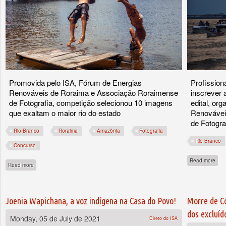
Promovida pelo ISA, Fórum de Energias
Profission
Renováveis de Roraima e Associação Roraimense
inscrever 
de Fotografia, competição selecionou 10 imagens
edital, or
que exaltam o maior rio do estado
Renovávei
de Fotogra
Rio Branco
Roraima
Amazônia
Fotografia
Rio Branco
Concurso
abou
Read more
about Concurso premia fotografias do Rio Branco, patrimônio roraimense
Read more
Joenia Wapichana, a voz indígena na Casa do Povo!
Morre de Co
dos excluí
Monday, 05 de July de 2021
Direto do ISA