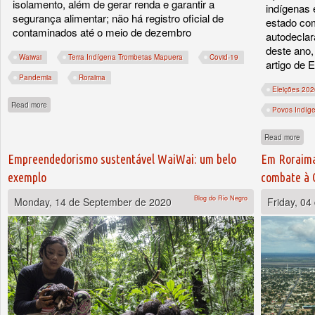
isolamento, além de gerar renda e garantir a
indígenas
segurança alimentar; não há registro oficial de
estado com
contaminados até o meio de dezembro
autodeclar
deste ano,
Waiwai
Terra Indígena Trombetas Mapuera
Covid-19
artigo de 
Pandemia
Roraima
Eleições 202
about Indígenas Waiwai se blindam contra a Covid-19
Read more
Povos Indíg
abou
Read more
Empreendedorismo sustentável WaiWai: um belo
Em Roraima
exemplo
combate à 
Blog do Rio Negro
Monday, 14 de September de 2020
Friday, 0