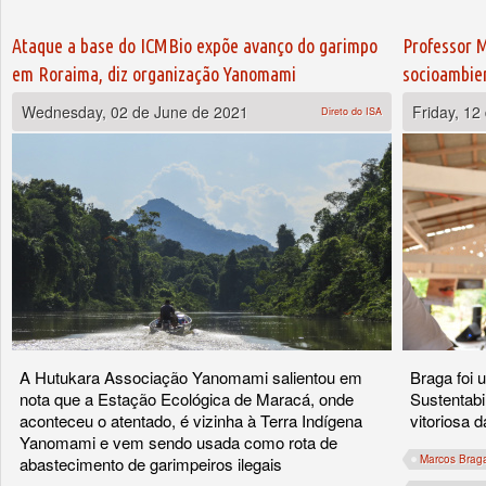
Ataque a base do ICMBio expõe avanço do garimpo
Professor M
em Roraima, diz organização Yanomami
socioambie
Wednesday, 02 de June de 2021
Friday, 12
Direto do ISA
A Hutukara Associação Yanomami salientou em
Braga foi
nota que a Estação Ecológica de Maracá, onde
Sustentabi
aconteceu o atentado, é vizinha à Terra Indígena
vitoriosa 
Yanomami e vem sendo usada como rota de
Marcos Brag
abastecimento de garimpeiros ilegais