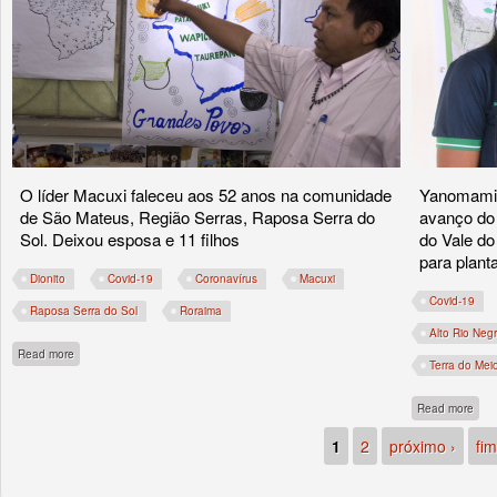
O líder Macuxi faleceu aos 52 anos na comunidade
Yanomami 
de São Mateus, Região Serras, Raposa Serra do
avanço do 
Sol. Deixou esposa e 11 filhos
do Vale do
para plant
Dionito
Covid-19
Coronavírus
Macuxi
Covid-19
Raposa Serra do Sol
Roraima
Alto Rio Neg
about Morre Dionito José de Souza Macuxi, liderança indígena da Raposa Serra 
Read more
Terra do Mei
abou
Read more
1
2
próximo ›
fim