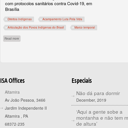
com protocolos sanitários contra Covid-19, em
Brasília
Direitos Indígenas
Acampamento Luta Pela Vida
Articulação dos Povos Indígenas do Brasil
Marco temporal
about Indígenas vão a Brasília reivindicar direitos e acompanhar julgamento histó
Read more
ISA Offices
Especiais
Altamira
Não dá para dormir
December, 2019
Av João Pessoa, 3466
Jardim Independente II
‘Aqui a gente sobe a
Altamira
,
PA
montanha e não tem 
de altura’
68372-235