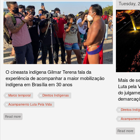
Tuesday, 
O cineasta indígena Gilmar Terena fala da
experiência de acompanhar a maior mobilização
Mais de se
indígena em Brasília em 30 anos
Luta pela 
do julgame
Marco temporal
Direitos Indígenas
demarcaç
Acampamento Luta Pela Vida
Direitos Indí
about Luta pela Vida na lua cheia de agosto
Read more
Acampamento
abou
Read more