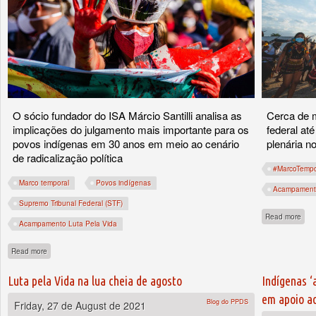
O sócio fundador do ISA Márcio Santilli analisa as
Cerca de m
implicações do julgamento mais importante para os
federal at
povos indígenas em 30 anos em meio ao cenário
plenária n
de radicalização política
#MarcoTempo
Marco temporal
Povos indígenas
Acampamento
Supremo Tribunal Federal (STF)
abou
Read more
Acampamento Luta Pela Vida
about Usos e abusos dos direitos indígenas nas disputas entre os poderes
Read more
Luta pela Vida na lua cheia de agosto
Indígenas ‘
em apoio a
Blog do PPDS
Friday, 27 de August de 2021