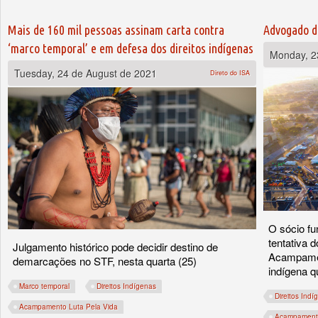
Mais de 160 mil pessoas assinam carta contra
Advogado d
‘marco temporal’ e em defesa dos direitos indígenas
Monday, 2
Tuesday, 24 de August de 2021
Direto do ISA
O sócio fu
tentativa 
Julgamento histórico pode decidir destino de
Acampamen
demarcações no STF, nesta quarta (25)
indígena q
Marco temporal
Direitos Indígenas
Direitos Indí
Acampamento Luta Pela Vida
Acampamento