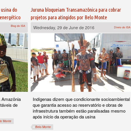
e usina do
Juruna bloqueiam Transamazônica para cobrar
 energético
projetos para atingidos por Belo Monte
Blog do ISA
Wednesday, 29 de June de 2016
Direto do ISA
da Amazônia
Indígenas dizem que condicionante socioambiental
táveis de
que garantia acesso ao reservatório e obras de
infraestrutura também estão paralisadas mesmo
após início da operação da usina
lo Monte
Belo Monte