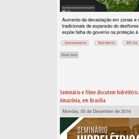
Aumento da devastação em zonas e 
tradicionais de expansão do desflore
expõe falha do governo na proteção à 
Desmatamento
Belo Monte
BR-163
about Grandes obras continuam estimula
Read more
Seminário e filme discutem hidrelétric
Amazônia, em Brasília
Monday, 05 de December de 2016