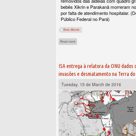
removidos das aldeias com quadro gr
bebês Xikrin e Parakanã morreram no f
por falta de atendimento hospitalar. (D
Público Federal no Pará)
Belo Monte
about MPF pede força-tarefa da saúde cont
Read more
ISA entrega à relatora da ONU dados
invasões e desmatamento na Terra do
Tuesday, 15 de March de 2016