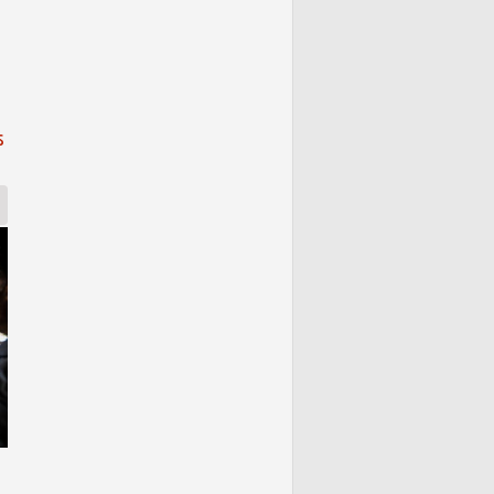
 para atingidos por Belo Monte
s