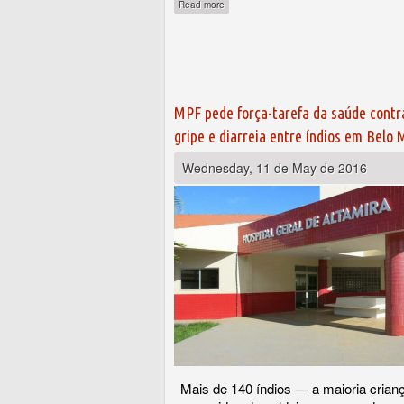
about Editorial do ISA: rejeição da licenç
Read more
MPF pede força-tarefa da saúde contr
gripe e diarreia entre índios em Belo
Wednesday, 11 de May de 2016
Mais de 140 índios — a maioria cria