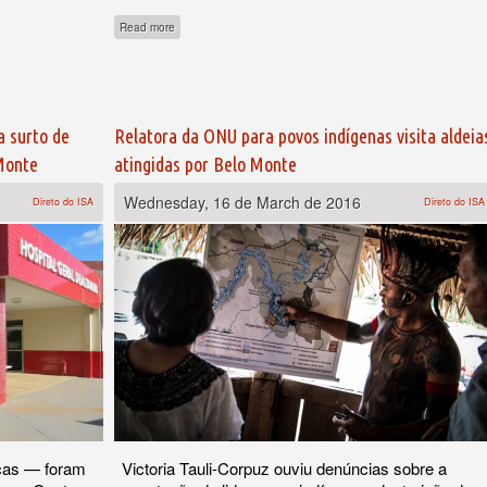
a de usina do Tapajós escancara falência de modelo energético
about Juruna bloqueiam Transamazônica para cobrar projetos
Read more
a surto de
Relatora da ONU para povos indígenas visita aldeia
 Monte
atingidas por Belo Monte
Wednesday, 16 de March de 2016
Direto do ISA
Direto do ISA
nças — foram
Victoria Tauli-Corpuz ouviu denúncias sobre a