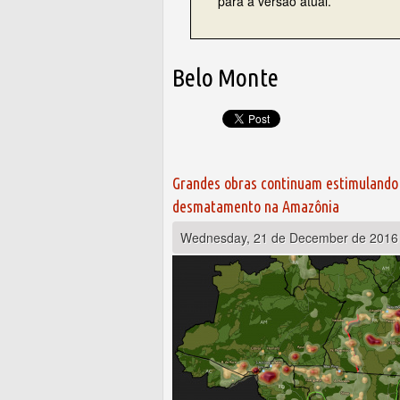
para a versão atual.
Belo Monte
Pages
Grandes obras continuam estimulando
desmatamento na Amazônia
Wednesday, 21 de December de 2016