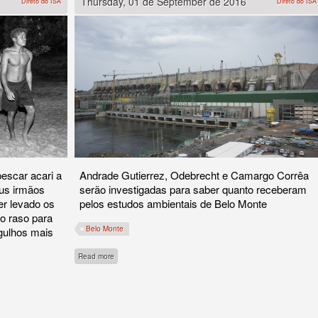
Thursday, 01 de September de 2016
Direto do ISA
Direto do ISA
escar acari a
Andrade Gutierrez, Odebrecht e Camargo Corrêa
us irmãos
serão investigadas para saber quanto receberam
er levado os
pelos estudos ambientais de Belo Monte
o raso para
Belo Monte
gulhos mais
about Tribunal anula acordo de Eletrobrás com empreiteiras 
Read more
morte de Jarliel