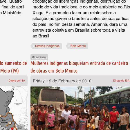
ave. Quatro
cooptação de lideranças indígenas, destruição do
inal de abril
modo de vida tradicional e do meio ambiente no Rio
o Ministério
Xingu. Ela prometeu fazer um relato sobre a
situação ao governo brasileiro antes de sua partida
do país, no fim desta semana. Amanhã, dará uma
entrevista coletiva em Brasília sobre toda a visita
ao Brasil
ra surto de gripe e diarreia entre índios em Belo Monte
Direitos Indígenas
Belo Monte
about Relatora da ONU para povos indígenas visita aldeias a
Read more
 do aumento de
Mulheres indígenas bloqueiam entrada de canteiro
 Meio (PA)
de obras em Belo Monte
Friday, 19 de February de 2016
Direto do ISA
Direto do ISA