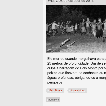
Friday, 28 de October de 2016
Ele morreu quando mergulhava para p
25 metros de profundidade. Um de se
culpa a barragem de Belo Monte por t
peixes que ficavam na cachoeira ou n
águas profundas, obrigando-os a mer
perigosos
Belo Monte
Aldeia Miratu
about Os Juruna da aldeia Miratu choram a 
Read more