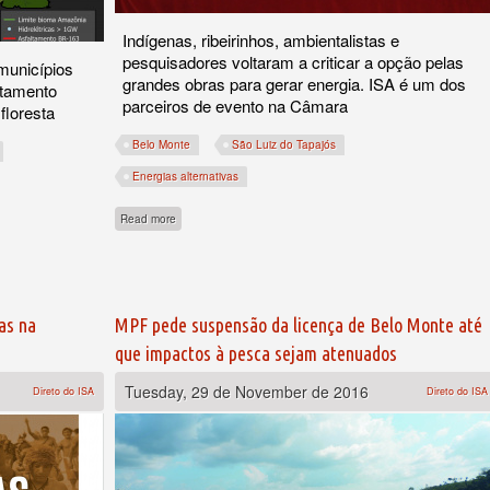
Indígenas, ribeirinhos, ambientalistas e
pesquisadores voltaram a criticar a opção pelas
municípios
grandes obras para gerar energia. ISA é um dos
stamento
parceiros de evento na Câmara
floresta
Belo Monte
São Luiz do Tapajós
Energias alternativas
ndo desmatamento na Amazônia
about Hidrelétricas da Amazônia na berlinda
Read more
as na
MPF pede suspensão da licença de Belo Monte até
que impactos à pesca sejam atenuados
Tuesday, 29 de November de 2016
Direto do ISA
Direto do ISA