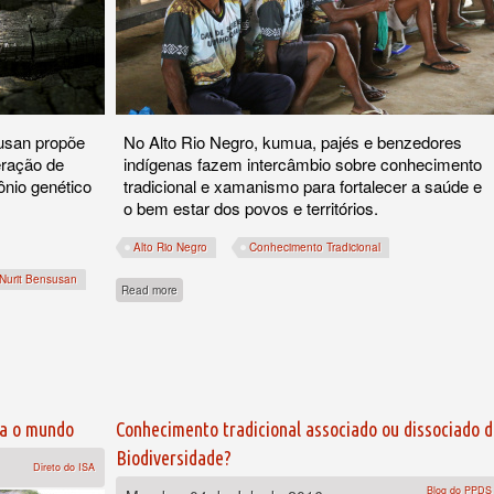
susan propõe
No Alto Rio Negro, kumua, pajés e benzedores
eração de
indígenas fazem intercâmbio sobre conhecimento
ônio genético
tradicional e xamanismo para fortalecer a saúde e
o bem estar dos povos e territórios.
Alto Rio Negro
Conhecimento Tradicional
Nurit Bensusan
about Como proteger uma maloca
Read more
ha o mundo
Conhecimento tradicional associado ou dissociado 
Biodiversidade?
Direto do ISA
Blog do PPDS