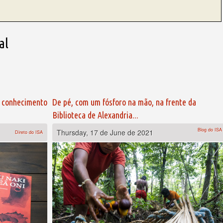
al
o conhecimento
De pé, com um fósforo na mão, na frente da
Biblioteca de Alexandria...
Blog do ISA
Thursday, 17 de June de 2021
Direto do ISA