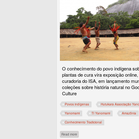
O conhecimento do povo indígena so
plantas de cura vira exposição online
curadoria do ISA, em lançamento mun
coleções sobre história natural no Go
Culture
Povos indígenas
Hutukara Associação Yan
Yanomami
TI Yanomami
Amazônia
Conhecimento Tradicional
about A medicina tradicional Yanomami g
Read more