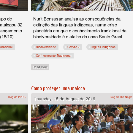
upo de
Nurit Bensusan analisa as consequências da
catalogou 32
extinção das línguas indígenas, numa crise
 lançamento
planetária em que o conhecimento tradicional da
(18/10)
biodiversidade é o atalho do novo Santo Graal
adicional
Biodiversidade
Covid-19
línguas indígenas
Conhecimento Tradicional
ro conhecimento sobre abelhas
about De pé, com um fósforo na mão, na frente da Biblioteca 
Read more
Como proteger uma maloca
Blog do PPDS
Blog do Rio Negro
Thursday, 15 de August de 2019