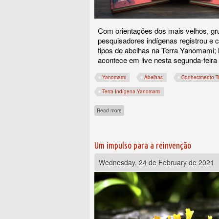
Com orientações dos mais velhos, gr
pesquisadores indígenas registrou e 
tipos de abelhas na Terra Yanomami;
acontece em live nesta segunda-feira 
Yanomami
Abelhas
Conhecimento Tr
Terra Indígena Yanomami
about Jovens Yanomami transmitem em liv
Read more
Um impulso para a reinvenção
Wednesday, 24 de February de 2021