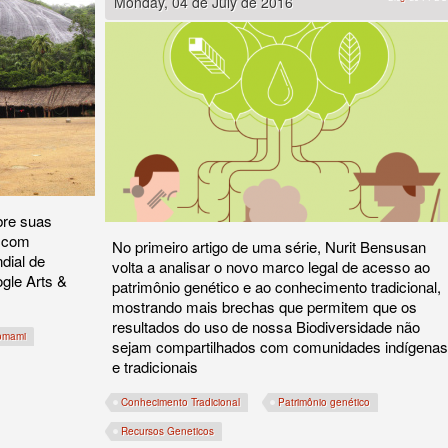
Monday, 04 de July de 2016
bre suas
, com
No primeiro artigo de uma série, Nurit Bensusan
dial de
volta a analisar o novo marco legal de acesso ao
ogle Arts &
patrimônio genético e ao conhecimento tradicional,
mostrando mais brechas que permitem que os
resultados do uso de nossa Biodiversidade não
omami
sejam compartilhados com comunidades indígenas
e tradicionais
Conhecimento Tradicional
Patrimônio genético
anha o mundo
Recursos Geneticos