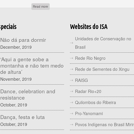
about Conhecimento tradicional associado ou dissociado da 
Read more
peciais
Websites do ISA
Unidades de Conservação no
Não dá para dormir
December, 2019
Brasil
Rede Rio Negro
‘Aqui a gente sobe a
montanha e não tem medo
Rede de Sementes do Xingu
de altura’
November, 2019
RAISG
Dance, celebration and
Radar Rio+20
resistance
Quilombos do Ribeira
October, 2019
Pro-Yanomami
Dança, festa e luta
October, 2019
Povos Indígenas no Brasil Mir