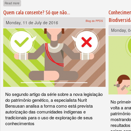
about Margaridões, conhecimento tradicional e a última risada de Lamarck
Read more
Quem cala consente? Só que não...
Conheciment
Biodiversid
Blog do PPDS
Monday, 11 de July de 2016
Monday, 0
No segundo artigo da série sobre a nova legislação
do patrimônio genético, a especialista Nurit
No primeir
Bensusan analisa a forma como está prevista
volta a an
autorização das comunidades indígenas e
patrimônio
tradicionais para o uso de exploração de seus
mostrando
conhecimentos
resultados
sejam com