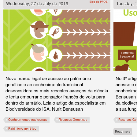
Blog do PPDS
Wednesday, 27 de July de 2016
Tuesday, 1
Novo marco legal de acesso ao patrimônio
No 3º arti
genético e ao conhecimento tradicional
acesso e e
desconsidera os mais recentes avanços da ciência
conhecimen
e tenta empurrar o pensador francês de volta para
Bensusan d
dentro do armário. Leia o artigo da especialista em
da biodive
Biodiversidade do ISA, Nurit Bensusan
a sua funç
Conhecimentos tradicionais
Recursos Geneticos
Recursos Ge
Patrimônio genético
abou
Read more