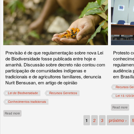
Previsão é de que regulamentação sobre nova Lei
Protesto c
de Biodiversidade fosse publicada entre hoje e
conhecimen
amanhã. Discussão sobre decreto não contou com
regulament
participação de comunidades indígenas e
audiência 
tradicionais e de agricultores familiares, denuncia
em Brasíli
Nurit Bensusan, em artigo de opinião
Recursos Ge
Lei de Biodiversidade
Recursos Geneticos
Lei 13.123/
Conhecimentos tradicionais
abou
Read more
about O que é, o que é? Sozinha, não para em pé, mas acompanhada, pode ser 
Read more
1
2
3
próximo ›