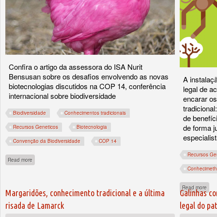
Confira o artigo da assessora do ISA Nurit
Bensusan sobre os desafios envolvendo as novas
A instala
biotecnologias discutidos na COP 14, conferência
legal de a
internacional sobre biodiversidade
encarar os
tradicional
Biodiversidade
Conhecimentos tradicionais
de benefíc
de forma ju
Recursos Geneticos
Biotecnologia
especialis
Convenção da Biodiversidade
COP 14
Recursos Ge
about Biologia sintética e pirâmides pedagógicas
Read more
Conhecimetht
abou
Read more
Margaridões, conhecimento tradicional e a última
Galinhas co
risada de Lamarck
legal do pa