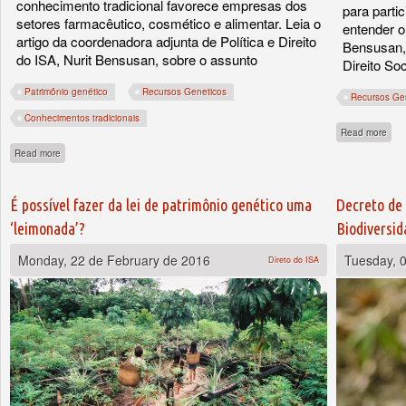
conhecimento tradicional favorece empresas dos
para partic
setores farmacêutico, cosmético e alimentar. Leia o
entender o
artigo da coordenadora adjunta de Política e Direito
Bensusan, 
do ISA, Nurit Bensusan, sobre o assunto
Direito So
Patrimônio genético
Recursos Geneticos
Recursos Ge
Conhecimentos tradicionais
abou
Read more
about O último golpe?
Read more
É possível fazer da lei de patrimônio genético uma
Decreto de
‘leimonada’?
Biodiversid
Monday, 22 de February de 2016
Tuesday, 
Direto do ISA