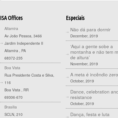
ISA Offices
Especiais
Altamira
Não dá para dormir
December, 2019
Av João Pessoa, 3466
Jardim Independente II
‘Aqui a gente sobe a
Altamira
,
PA
montanha e não tem 
de altura’
68372-235
November, 2019
Boa Vista
A meta é incêndio zer
Rua Presidente Costa e Silva,
October, 2019
116
Boa Vista
,
RR
Dance, celebration an
resistance
69306-670
October, 2019
Brasília
Dança, festa e luta
SCLN, 210