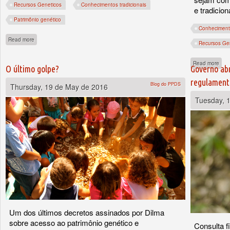
Recursos Geneticos
Conhecimentos tradicionais
e tradicion
Patrimônio genético
Conhecimento
about Quem cala consente? Só que não...
Read more
Recursos Ge
abou
Read more
O último golpe?
Governo abr
regulamenta
Blog do PPDS
Thursday, 19 de May de 2016
Tuesday, 1
Um dos últimos decretos assinados por Dilma
sobre acesso ao patrimônio genético e
Consulta fi