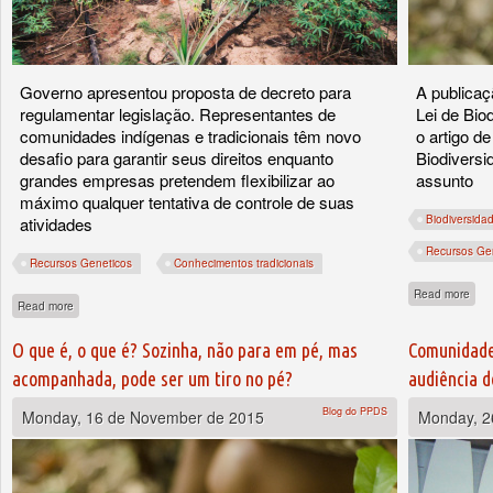
Governo apresentou proposta de decreto para
A publicaç
regulamentar legislação. Representantes de
Lei de Bio
comunidades indígenas e tradicionais têm novo
o artigo d
desafio para garantir seus direitos enquanto
Biodiversi
grandes empresas pretendem flexibilizar ao
assunto
máximo qualquer tentativa de controle de suas
Biodiversida
atividades
Recursos Ge
Recursos Geneticos
Conhecimentos tradicionais
abou
Read more
about É possível fazer da lei de patrimônio genético uma ‘leimonada’?
Read more
O que é, o que é? Sozinha, não para em pé, mas
Comunidades
acompanhada, pode ser um tiro no pé?
audiência d
Blog do PPDS
Monday, 16 de November de 2015
Monday, 2