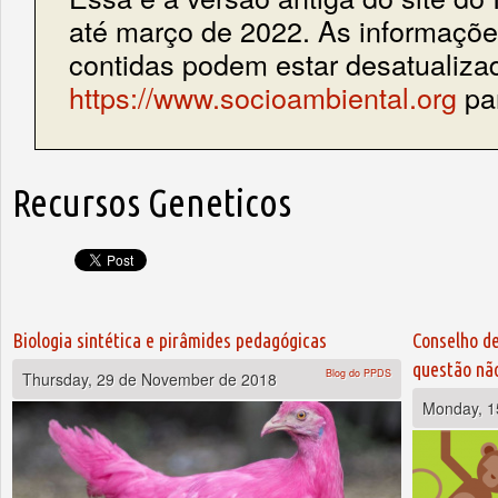
até março de 2022. As informações
contidas podem estar desatualiza
https://www.socioambiental.org
par
Recursos Geneticos
Pages
Biologia sintética e pirâmides pedagógicas
Conselho de
questão nã
Blog do PPDS
Thursday, 29 de November de 2018
Monday, 1