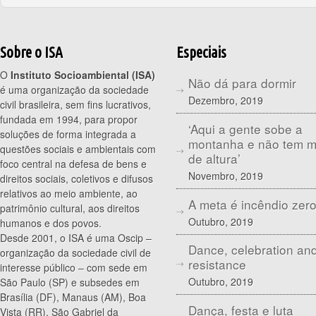
Sobre o ISA
Especiais
O
Instituto Socioambiental (ISA)
Não dá para dormir
é uma organização da sociedade
Dezembro, 2019
civil brasileira, sem fins lucrativos,
fundada em 1994, para propor
‘Aqui a gente sobe a
soluções de forma integrada a
montanha e não tem 
questões sociais e ambientais com
de altura’
foco central na defesa de bens e
Novembro, 2019
direitos sociais, coletivos e difusos
relativos ao meio ambiente, ao
A meta é incêndio zer
patrimônio cultural, aos direitos
Outubro, 2019
humanos e dos povos.
Desde 2001, o ISA é uma Oscip –
Dance, celebration an
organização da sociedade civil de
resistance
interesse público – com sede em
Outubro, 2019
São Paulo (SP) e subsedes em
Brasília (DF), Manaus (AM), Boa
Dança, festa e luta
Vista (RR), São Gabriel da