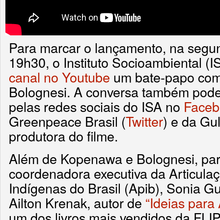
Para marcar o lançamento, na segund
19h30, o Instituto Socioambiental (
canal no Youtube
um bate-papo co
Bolognesi. A conversa também pod
pelas redes sociais do ISA no
Faceb
Greenpeace Brasil (
Twitter
) e da Gul
produtora do filme.
Além de Kopenawa e Bolognesi, par
coordenadora executiva da Articula
Indígenas do Brasil (Apib), Sonia Gua
Ailton Krenak, autor de
“Ideias para
um dos livros mais vendidos da FLI