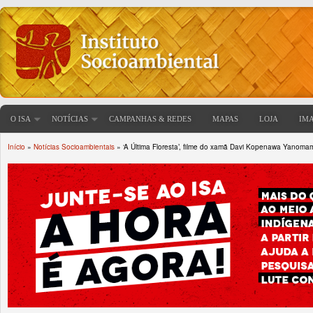
O ISA
NOTÍCIAS
CAMPANHAS & REDES
MAPAS
LOJA
IM
Início
»
Notícias Socioambientais
» ‘A Última Floresta’, filme do xamã Davi Kopenawa Yanomami
Você está aqui