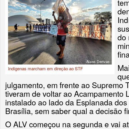
tem
dem
Ind
sus
do 
min
fin
Mai
Indígenas marcham em direção ao STF
qu
julgamento, em frente ao Supremo T
tiveram de voltar ao Acampamento L
instalado ao lado da Esplanada dos 
Brasília, sem saber qual a decisão fi
O ALV começou na segunda e vai at