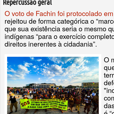
Repercussão geral
O voto de Fachin foi protocolado em
rejeitou de forma categórica o “mar
que sua existência seria o mesmo qu
indígenas “para o exercício complet
direitos inerentes à cidadania”.
O m
que
ter
def
"in
com
das
é “