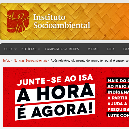
O ISA
NOTÍCIAS
CAMPANHAS & REDES
MAPAS
LOJA
IM
Início
»
Notícias Socioambientais
» Após relatório, julgamento do ‘marco temporal’ é suspenso
Você está aqui