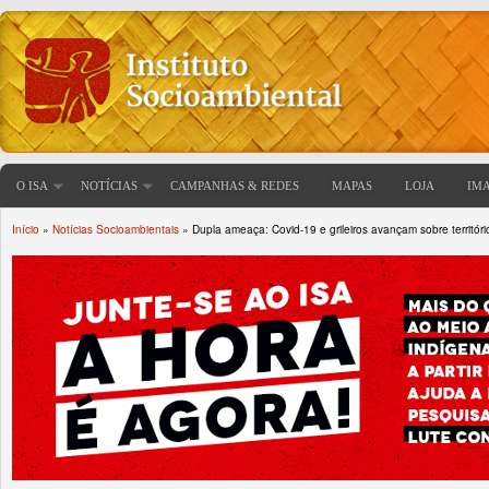
O ISA
NOTÍCIAS
CAMPANHAS & REDES
MAPAS
LOJA
IM
Início
»
Notícias Socioambientais
» Dupla ameaça: Covid-19 e grileiros avançam sobre território
Você está aqui