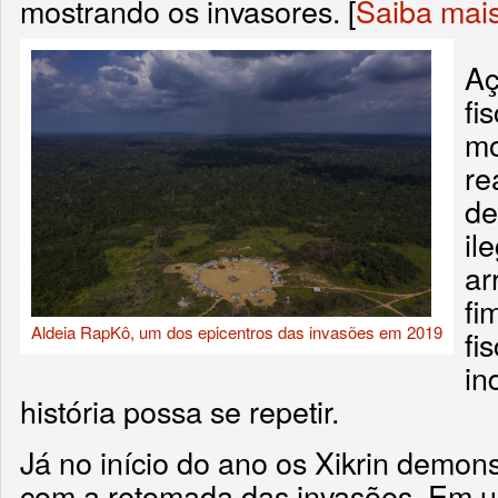
mostrando os invasores. [
Saiba mai
Aç
fi
mo
re
de
il
ar
fi
Aldeia RapKô, um dos epicentros das invasões em 2019
fi
in
história possa se repetir.
Já no início do ano os Xikrin demo
com a retomada das invasões. Em u