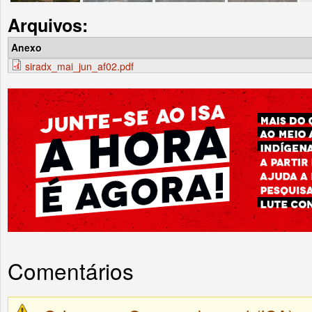
Arquivos:
Anexo
siradx_mai_jun_af02.pdf
Comentários