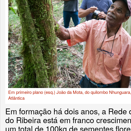
Em primeiro plano (esq.) João da Mota, do quilombo Nhunguara
Atlântica
Em formação há dois anos, a Rede 
do Ribeira está em franco crescime
um total de 100kg de sementes flor