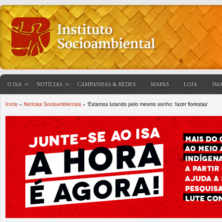
O ISA
NOTÍCIAS
CAMPANHAS & REDES
MAPAS
LOJA
IM
Início
»
Notícias Socioambientais
» 'Estamos lutando pelo mesmo sonho: fazer florestas'
Você está aqui