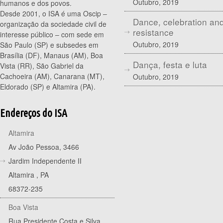
Outubro, 2019
humanos e dos povos.
Desde 2001, o ISA é uma Oscip –
Dance, celebration an
organização da sociedade civil de
resistance
interesse público – com sede em
Outubro, 2019
São Paulo (SP) e subsedes em
Brasília (DF), Manaus (AM), Boa
Dança, festa e luta
Vista (RR), São Gabriel da
Cachoeira (AM), Canarana (MT),
Outubro, 2019
Eldorado (SP) e Altamira (PA).
Endereços do ISA
Altamira
Av João Pessoa, 3466
Jardim Independente II
Altamira
,
PA
68372-235
Boa Vista
Rua Presidente Costa e Silva,