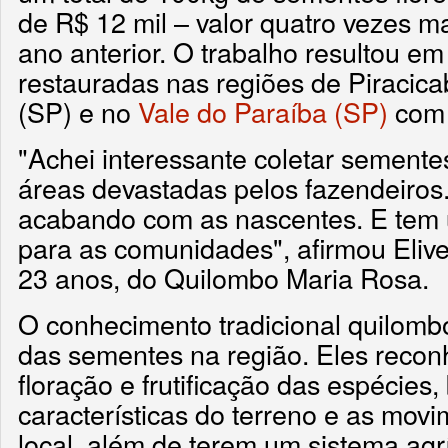
de R$ 12 mil – valor quatro vezes m
ano anterior. O trabalho resultou e
restauradas nas regiões de Piracica
(SP) e no
Vale do Paraíba (SP)
com
"Achei interessante coletar sementes
áreas devastadas pelos fazendeiros.
acabando com as nascentes. E tem 
para as comunidades", afirmou Elive
23 anos, do Quilombo Maria Rosa.
O conhecimento tradicional quilombo
das sementes na região. Eles reco
floração e frutificação das espécie
características do terreno e as mov
local, além de terem um sistema agr