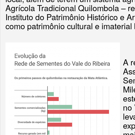
Agrícola Tradicional Quilombola – r
Instituto do Patrimônio Histórico e Ar
como patrimônio cultural e imaterial b
A r
As
Sem
Mil
est
no 
lev
exp
mai