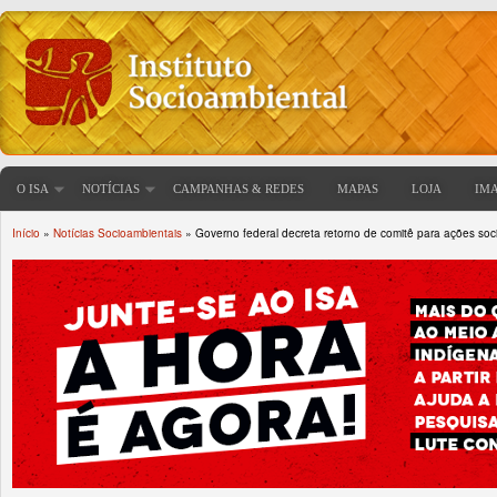
O ISA
NOTÍCIAS
CAMPANHAS & REDES
MAPAS
LOJA
IM
Início
»
Notícias Socioambientais
» Governo federal decreta retorno de comitê para ações so
Você está aqui