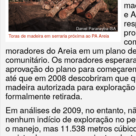
mad
e A
res
pro
Toras de madeira em serraria próxima ao PA Areia
com
moradores do Areia em um plano de
comunitário. Os moradores esperar
aprovação do plano para começarem 
até que em 2008 descobriram que qu
madeira autorizada para exploração 
formalmente retirada.
Em análises de 2009, no entanto, nã
nenhum indício de exploração no pe
o manejo, mas 11.538 metros cúbic