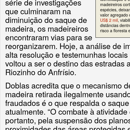
série de investigações
madeireiros cor
que culminaram na
espécies, deixa
valor agregado 
diminuição do saque de
US$ 2 mil
, viab
distâncias dent
madeira, os madeireiros
risco a floresta
encontraram vias para se
reorganizarem. Hoje, a análise de i
alta resolução e testemunhas locais
voltou a ser o destino das estradas
Riozinho do Anfrísio.
Doblas acredita que o mecanismo de
madeira retirada ilegalmente usand
fraudados é o que respalda o saque
atualmente. “O combate à atividade
portanto, pela suspensão dos plano
proximidades das áreas protegidas e