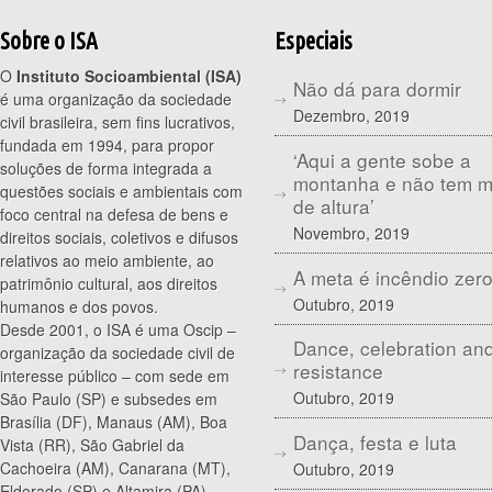
Sobre o ISA
Especiais
O
Instituto Socioambiental (ISA)
Não dá para dormir
é uma organização da sociedade
Dezembro, 2019
civil brasileira, sem fins lucrativos,
fundada em 1994, para propor
‘Aqui a gente sobe a
soluções de forma integrada a
montanha e não tem 
questões sociais e ambientais com
de altura’
foco central na defesa de bens e
Novembro, 2019
direitos sociais, coletivos e difusos
relativos ao meio ambiente, ao
A meta é incêndio zer
patrimônio cultural, aos direitos
Outubro, 2019
humanos e dos povos.
Desde 2001, o ISA é uma Oscip –
Dance, celebration an
organização da sociedade civil de
resistance
interesse público – com sede em
Outubro, 2019
São Paulo (SP) e subsedes em
Brasília (DF), Manaus (AM), Boa
Dança, festa e luta
Vista (RR), São Gabriel da
Cachoeira (AM), Canarana (MT),
Outubro, 2019
Eldorado (SP) e Altamira (PA).