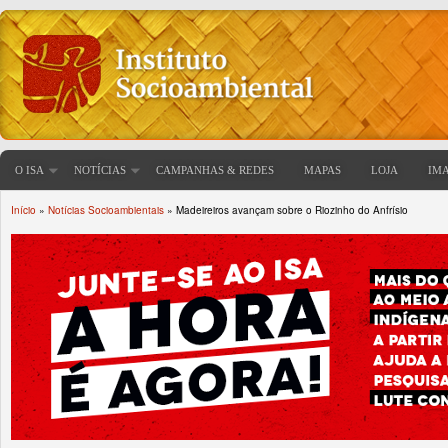
O ISA
NOTÍCIAS
CAMPANHAS & REDES
MAPAS
LOJA
IM
Início
»
Notícias Socioambientais
» Madeireiros avançam sobre o Riozinho do Anfrísio
Você está aqui