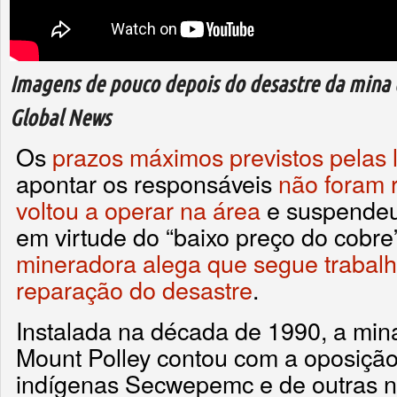
Imagens de pouco depois do desastre da mina 
Global News
Os
prazos máximos previstos pelas l
apontar os responsáveis
não foram 
voltou a operar na área
e suspendeu
em virtude do “baixo preço do cobre
mineradora alega que segue trabal
reparação do desastre
.
Instalada na década de 1990, a min
Mount Polley contou com a oposição 
indígenas Secwepemc e de outras n