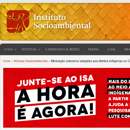
O ISA
NOTÍCIAS
CAMPANHAS & REDES
MAPAS
LOJA
IM
Início
»
Notícias Socioambientais
» Mineração coleciona violações aos direitos indígenas no 
Você está aqui