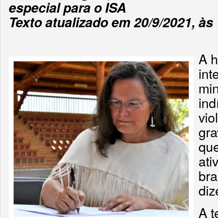
especial para o ISA
Texto atualizado em 20/9/2021, às
A h
int
min
ind
vio
gra
que
ati
bra
diz
A t